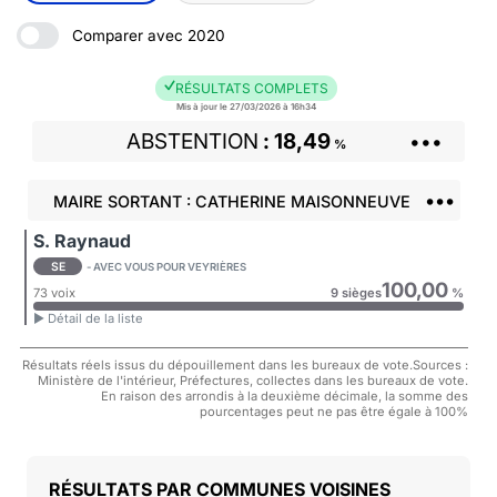
Comparer avec 2020
RÉSULTATS COMPLETS
Mis à jour le 27/03/2026 à 16h34
ABSTENTION
18,49
•••
%
•••
MAIRE SORTANT : CATHERINE MAISONNEUVE
S. Raynaud
SE
- AVEC VOUS POUR VEYRIÈRES
100,00
73 voix
9 sièges
%
► Détail de la liste
Résultats réels issus du dépouillement dans les bureaux de vote.Sources :
Ministère de l'intérieur, Préfectures, collectes dans les bureaux de vote.
En raison des arrondis à la deuxième décimale, la somme des
pourcentages peut ne pas être égale à 100%
COMMUNES VOISINES