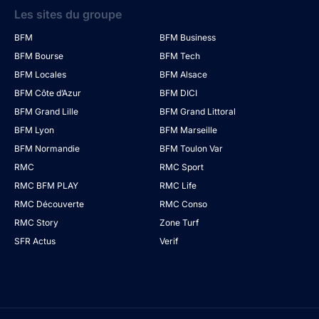
Les sites du groupe
BFM
BFM Business
BFM Bourse
BFM Tech
BFM Locales
BFM Alsace
BFM Côte d’Azur
BFM DICI
BFM Grand Lille
BFM Grand Littoral
BFM Lyon
BFM Marseille
BFM Normandie
BFM Toulon Var
RMC
RMC Sport
RMC BFM PLAY
RMC Life
RMC Découverte
RMC Conso
RMC Story
Zone Turf
SFR Actus
Verif