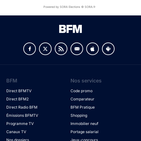
Powered by SORA Elections © SORA.fr
BFM
Nos services
Direct BFMTV
Code promo
Direct BFM2
Comparateur
Direct Radio BFM
BFM Pratique
Émissions BFMTV
Shopping
Programme TV
Immobilier neuf
Canaux TV
Portage salarial
Nos dossiers
Jeux-concours