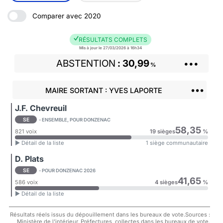
Comparer avec 2020
RÉSULTATS COMPLETS
Mis à jour le 27/03/2026 à 16h34
ABSTENTION
30,99
•••
%
•••
MAIRE SORTANT : YVES LAPORTE
J.F. Chevreuil
SE
- ENSEMBLE, POUR DONZENAC
58,35
821 voix
19 sièges
%
► Détail de la liste
1 siège communautaire
D. Plats
SE
- POUR DONZENAC 2026
41,65
586 voix
4 sièges
%
► Détail de la liste
Résultats réels issus du dépouillement dans les bureaux de vote.Sources :
Ministère de l'intérieur, Préfectures, collectes dans les bureaux de vote.