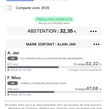
Comparer avec 2020
RÉSULTATS COMPLETS
Mis à jour le 27/03/2026 à 16h34
ABSTENTION
32,35
•••
%
•••
MAIRE SORTANT : ALAIN JAN
A. Jan
SE
- LES CORIOSOLITES AU COEUR DE NOTRE ENGAGEMENT
52,32
621 voix
15 sièges
%
► Détail de la liste
2 sièges communautaires
F. Mius
SE
- CORSEUL, UN NOUVEL ÉLAN AVEC VOUS
47,68
566 voix
4 sièges
%
► Détail de la liste
Résultats réels issus du dépouillement dans les bureaux de vote.Sources :
Ministère de l'intérieur, Préfectures, collectes dans les bureaux de vote.