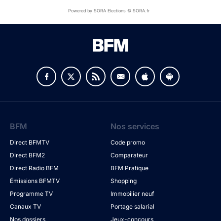
Powered by SORA Elections © SORA.fr
BFM
Nos services
Direct BFMTV
Code promo
Direct BFM2
Comparateur
Direct Radio BFM
BFM Pratique
Émissions BFMTV
Shopping
Programme TV
Immobilier neuf
Canaux TV
Portage salarial
Nos dossiers
Jeux-concours