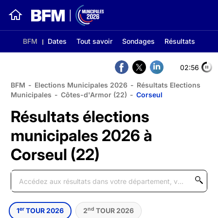
BFM
Dates
Tout savoir
Sondages
Résultats
02:56
BFM
-
Elections Municipales 2026
-
Résultats Elections
Municipales
-
Côtes-d'Armor (22)
-
Corseul
Résultats élections
municipales 2026 à
Corseul (22)
er
nd
1
TOUR 2026
2
TOUR 2026