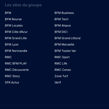
Les sites du groupe
BFM
BFM Business
BFM Bourse
BFM Tech
BFM Locales
BFM Alsace
BFM Côte d’Azur
BFM DICI
BFM Grand Lille
BFM Grand Littoral
BFM Lyon
BFM Marseille
BFM Normandie
BFM Toulon Var
RMC
RMC Sport
RMC BFM PLAY
RMC Life
RMC Découverte
RMC Conso
RMC Story
Zone Turf
SFR Actus
Verif