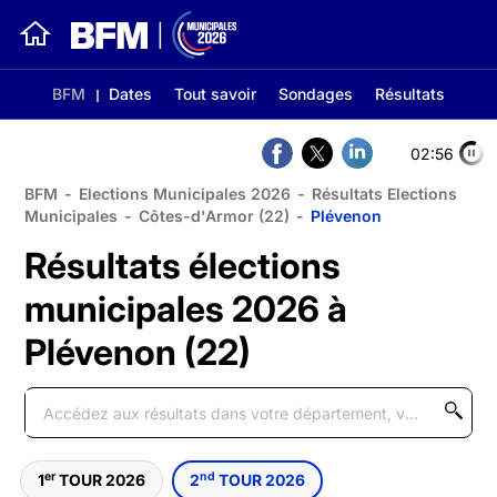
BFM
Dates
Tout savoir
Sondages
Résultats
02:56
BFM
-
Elections Municipales 2026
-
Résultats Elections
Municipales
-
Côtes-d'Armor (22)
-
Plévenon
Résultats élections
municipales 2026 à
Plévenon (22)
er
nd
1
TOUR 2026
2
TOUR 2026