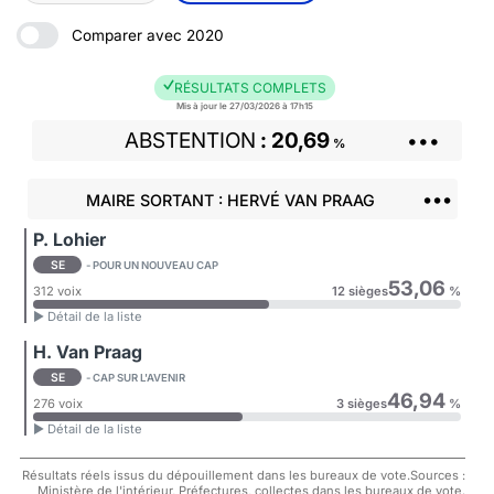
Comparer avec 2020
RÉSULTATS COMPLETS
Mis à jour le 27/03/2026 à 17h15
ABSTENTION
20,69
•••
%
•••
MAIRE SORTANT : HERVÉ VAN PRAAG
P. Lohier
SE
- POUR UN NOUVEAU CAP
53,06
312 voix
12 sièges
%
► Détail de la liste
H. Van Praag
SE
- CAP SUR L'AVENIR
46,94
276 voix
3 sièges
%
► Détail de la liste
Résultats réels issus du dépouillement dans les bureaux de vote.Sources :
Ministère de l'intérieur, Préfectures, collectes dans les bureaux de vote.