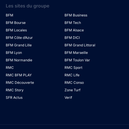
Les sites du groupe
BFM
BFM Business
BFM Bourse
BFM Tech
BFM Locales
BFM Alsace
BFM Côte d’Azur
BFM DICI
BFM Grand Lille
BFM Grand Littoral
BFM Lyon
BFM Marseille
BFM Normandie
BFM Toulon Var
RMC
RMC Sport
RMC BFM PLAY
RMC Life
RMC Découverte
RMC Conso
RMC Story
Zone Turf
SFR Actus
Verif