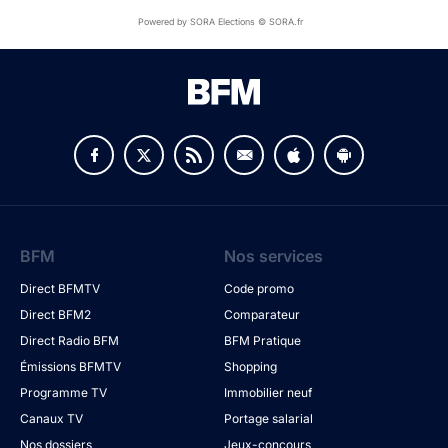
Powered by SORA Elections © SORA.fr
BFM
Nos services
Direct BFMTV
Code promo
Direct BFM2
Comparateur
Direct Radio BFM
BFM Pratique
Émissions BFMTV
Shopping
Programme TV
Immobilier neuf
Canaux TV
Portage salarial
Nos dossiers
Jeux-concours