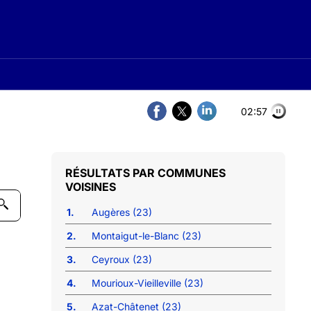
02:56
COMMUNES
VOISINES
1.
Augères (23)
2.
Montaigut-le-Blanc (23)
3.
Ceyroux (23)
4.
Mourioux-Vieilleville (23)
5.
Azat-Châtenet (23)