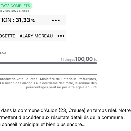
LTATS COMPLETS
r le 27/03/2026 à 16h34
TION
31,33
•••
%
•••
JOSETTE HALARY MOREAU
VEAU
100,00
11 sièges
%
reaux de vote.Sources : Ministère de l'intérieur, Préfectures,
 En raison des arrondis à la deuxième décimale, la somme des
pourcentages peut ne pas être égale à 100%
dans la commune d'Aulon (23, Creuse) en temps réel. Notre
rmettent d'accéder aux résultats détaillés de la commune :
u conseil municipal et bien plus encore...