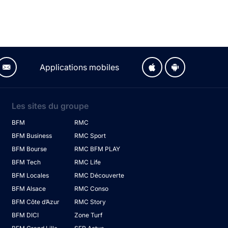
Applications mobiles
Les sites du groupe
BFM
RMC
BFM Business
RMC Sport
BFM Bourse
RMC BFM PLAY
BFM Tech
RMC Life
BFM Locales
RMC Découverte
BFM Alsace
RMC Conso
BFM Côte d’Azur
RMC Story
BFM DICI
Zone Turf