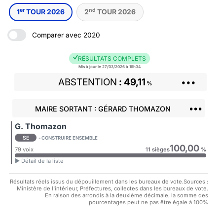
er
nd
1
TOUR 2026
2
TOUR 2026
Comparer avec 2020
RÉSULTATS COMPLETS
Mis à jour le 27/03/2026 à 16h34
ABSTENTION
49,11
•••
%
•••
MAIRE SORTANT : GÉRARD THOMAZON
G. Thomazon
SE
- CONSTRUIRE ENSEMBLE
100,00
79 voix
11 sièges
%
► Détail de la liste
Résultats réels issus du dépouillement dans les bureaux de vote.Sources :
Ministère de l'intérieur, Préfectures, collectes dans les bureaux de vote.
En raison des arrondis à la deuxième décimale, la somme des
pourcentages peut ne pas être égale à 100%