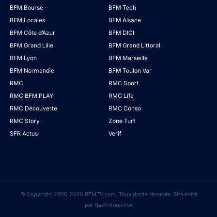
BFM Bourse
BFM Tech
BFM Locales
BFM Alsace
BFM Côte d’Azur
BFM DICI
BFM Grand Lille
BFM Grand Littoral
BFM Lyon
BFM Marseille
BFM Normandie
BFM Toulon Var
RMC
RMC Sport
RMC BFM PLAY
RMC Life
RMC Découverte
RMC Conso
RMC Story
Zone Turf
SFR Actus
Verif
© Copyright 2006-2026 BFMTV.com. Tous droits réservés. Site édité
par NextInteractive