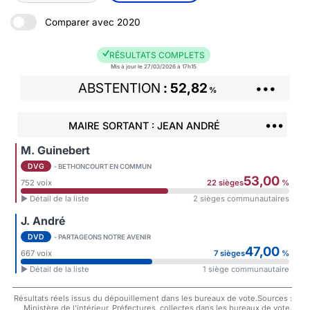
Comparer avec 2020
RÉSULTATS COMPLETS
Mis à jour le 27/03/2026 à 17h15
ABSTENTION
52,82
•••
%
•••
MAIRE SORTANT : JEAN ANDRÉ
M. Guinebert
DVG
- BETHONCOURT EN COMMUN
53,00
752 voix
22 sièges
%
► Détail de la liste
2 sièges communautaires
J. André
DVD
- PARTAGEONS NOTRE AVENIR
47,00
667 voix
7 sièges
%
► Détail de la liste
1 siège communautaire
Résultats réels issus du dépouillement dans les bureaux de vote.Sources :
Ministère de l'intérieur, Préfectures, collectes dans les bureaux de vote.