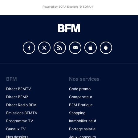
Powered by SORA Elections © SORA.fr
BFM
Nos services
Direct BFMTV
Code promo
Direct BFM2
Comparateur
Direct Radio BFM
BFM Pratique
Émissions BFMTV
Shopping
Programme TV
Immobilier neuf
Canaux TV
Portage salarial
Nos dossiers
Jeux-concours