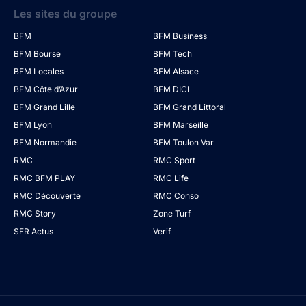
Les sites du groupe
BFM
BFM Business
BFM Bourse
BFM Tech
BFM Locales
BFM Alsace
BFM Côte d’Azur
BFM DICI
BFM Grand Lille
BFM Grand Littoral
BFM Lyon
BFM Marseille
BFM Normandie
BFM Toulon Var
RMC
RMC Sport
RMC BFM PLAY
RMC Life
RMC Découverte
RMC Conso
RMC Story
Zone Turf
SFR Actus
Verif