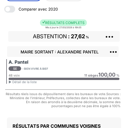
Comparer avec 2020
RÉSULTATS COMPLETS
Mis à jour le 27/03/2026 à 16h35
ABSTENTION
27,62
•••
%
•••
MAIRE SORTANT : ALEXANDRE PANTEL
A. Pantel
SE
- BIEN VIVRE À BIEF
100,00
48 voix
11 sièges
%
► Détail de la liste
Résultats réels issus du dépouillement dans les bureaux de vote.Sources :
Ministère de l'intérieur, Préfectures, collectes dans les bureaux de vote.
En raison des arrondis à la deuxième décimale, la somme des
pourcentages peut ne pas être égale à 100%
COMMUNES VOISINES