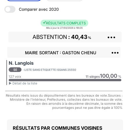
Comparer avec 2020
RÉSULTATS COMPLETS
Mis à jour le 27/03/2026 à 16h35
ABSTENTION
40,43
•••
%
•••
MAIRE SORTANT : GASTON CHENU
N. Langlois
SE
- LISTE SANS ETIQUETTE ISSANS 25550
100,00
127 voix
11 sièges
%
► Détail de la liste
Résultats réels issus du dépouillement dans les bureaux de vote.Sources :
Ministère de l'intérieur, Préfectures, collectes dans les bureaux de vote.
En raison des arrondis à la deuxième décimale, la somme des
pourcentages peut ne pas être égale à 100%
COMMUNES VOISINES