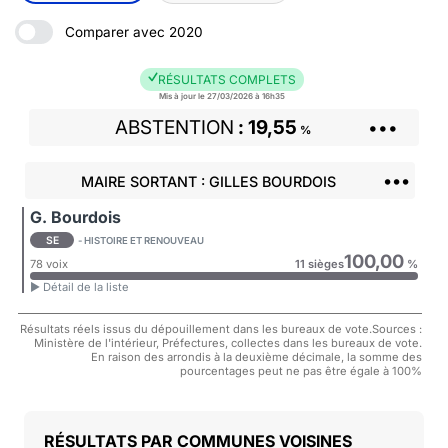
Comparer avec 2020
RÉSULTATS COMPLETS
Mis à jour le 27/03/2026 à 16h35
ABSTENTION
19,55
•••
%
•••
MAIRE SORTANT : GILLES BOURDOIS
G. Bourdois
SE
- HISTOIRE ET RENOUVEAU
100,00
78 voix
11 sièges
%
► Détail de la liste
Résultats réels issus du dépouillement dans les bureaux de vote.Sources :
Ministère de l'intérieur, Préfectures, collectes dans les bureaux de vote.
En raison des arrondis à la deuxième décimale, la somme des
pourcentages peut ne pas être égale à 100%
COMMUNES VOISINES