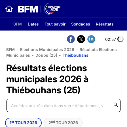
BFM
Dates
Tout savoir
Sondages
Résultats
02:56
BFM
-
Elections Municipales 2026
-
Résultats Elections
Municipales
-
Doubs (25)
-
Thiébouhans
Résultats élections
municipales 2026 à
Thiébouhans (25)
er
nd
1
TOUR 2026
2
TOUR 2026