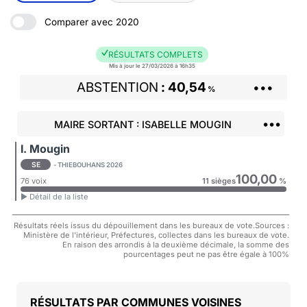
Comparer avec 2020
RÉSULTATS COMPLETS
Mis à jour le 27/03/2026 à 16h35
ABSTENTION
40,54
•••
%
•••
MAIRE SORTANT : ISABELLE MOUGIN
I. Mougin
SE
- THIEBOUHANS 2026
100,00
76 voix
11 sièges
%
► Détail de la liste
Résultats réels issus du dépouillement dans les bureaux de vote.Sources :
Ministère de l'intérieur, Préfectures, collectes dans les bureaux de vote.
En raison des arrondis à la deuxième décimale, la somme des
pourcentages peut ne pas être égale à 100%
COMMUNES VOISINES