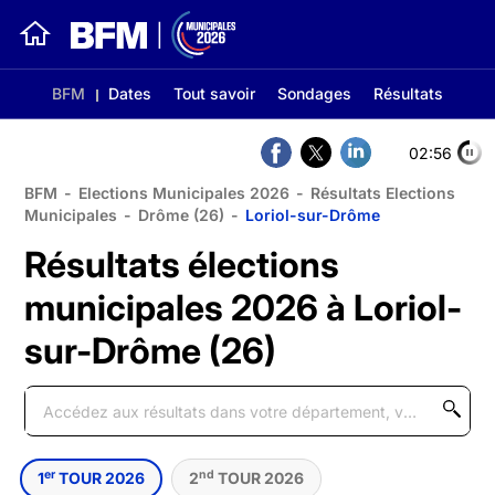
BFM
Dates
Tout savoir
Sondages
Résultats
02:56
BFM
-
Elections Municipales 2026
-
Résultats Elections
Municipales
-
Drôme (26)
-
Loriol-sur-Drôme
Résultats élections
municipales 2026 à Loriol-
sur-Drôme (26)
er
nd
1
TOUR 2026
2
TOUR 2026