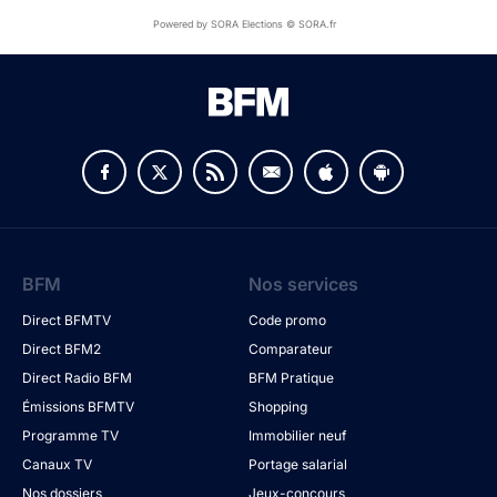
Powered by SORA Elections © SORA.fr
BFM
Nos services
Direct BFMTV
Code promo
Direct BFM2
Comparateur
Direct Radio BFM
BFM Pratique
Émissions BFMTV
Shopping
Programme TV
Immobilier neuf
Canaux TV
Portage salarial
Nos dossiers
Jeux-concours