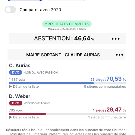
Comparer avec 2020
RÉSULTATS COMPLETS
Mis à jour le 27/03/2026 à 16h35
ABSTENTION
46,64
•••
%
•••
MAIRE SORTANT : CLAUDE AURIAS
C. Aurias
DVC
- LORIOL, AVEC PASSION
70,53
1,687 voix
25 sièges
%
► Détail de la liste
9 sièges communautaires
D. Weber
DVG
- DÉCIDONS LORIOL
29,47
705 voix
4 sièges
%
► Détail de la liste
1 siège communautaire
Résultats réels issus du dépouillement dans les bureaux de vote.Sources :
Ministère de l'intérieur, Préfectures, collectes dans les bureaux de vote.