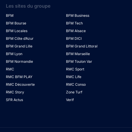
Les sites du groupe
BFM
BFM Business
BFM Bourse
BFM Tech
BFM Locales
BFM Alsace
BFM Côte d’Azur
BFM DICI
BFM Grand Lille
BFM Grand Littoral
BFM Lyon
BFM Marseille
BFM Normandie
BFM Toulon Var
RMC
RMC Sport
RMC BFM PLAY
RMC Life
RMC Découverte
RMC Conso
RMC Story
Zone Turf
SFR Actus
Verif