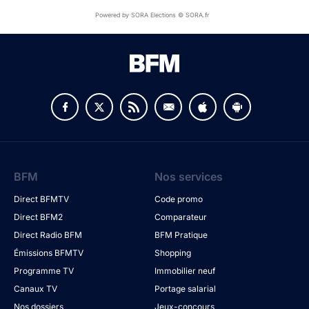
Powered by SORA Elections © SORA.fr
BFM
Nos services
Direct BFMTV
Code promo
Direct BFM2
Comparateur
Direct Radio BFM
BFM Pratique
Émissions BFMTV
Shopping
Programme TV
Immobilier neuf
Canaux TV
Portage salarial
Nos dossiers
Jeux-concours