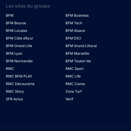
Les sites du groupe
BFM
BFM Business
BFM Bourse
BFM Tech
BFM Locales
BFM Alsace
BFM Côte d’Azur
BFM DICI
BFM Grand Lille
BFM Grand Littoral
BFM Lyon
BFM Marseille
BFM Normandie
BFM Toulon Var
RMC
RMC Sport
RMC BFM PLAY
RMC Life
RMC Découverte
RMC Conso
RMC Story
Zone Turf
SFR Actus
Verif