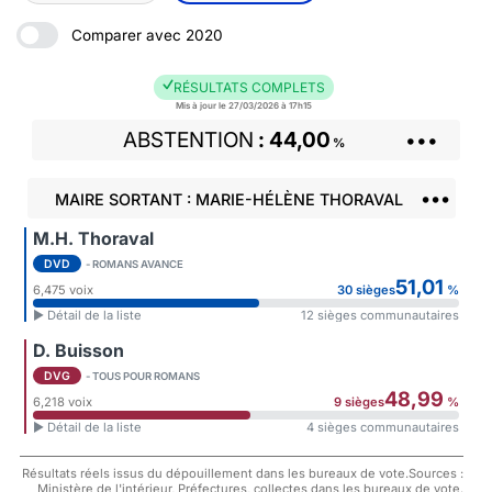
Comparer avec 2020
RÉSULTATS COMPLETS
Mis à jour le 27/03/2026 à 17h15
ABSTENTION
44,00
•••
%
•••
MAIRE SORTANT : MARIE-HÉLÈNE THORAVAL
M.H. Thoraval
DVD
- ROMANS AVANCE
51,01
6,475 voix
30 sièges
%
► Détail de la liste
12 sièges communautaires
D. Buisson
DVG
- TOUS POUR ROMANS
48,99
6,218 voix
9 sièges
%
► Détail de la liste
4 sièges communautaires
Résultats réels issus du dépouillement dans les bureaux de vote.Sources :
Ministère de l'intérieur, Préfectures, collectes dans les bureaux de vote.