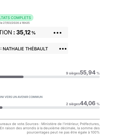
LTATS COMPLETS
r le 27/03/2026 à 16h35
TION
35,12
•••
%
•••
: NATHALIE THÉBAULT
55,94
9 sièges
%
 UNI VERS UN AVENIR COMMUN
44,06
2 sièges
%
reaux de vote.Sources : Ministère de l'intérieur, Préfectures,
 En raison des arrondis à la deuxième décimale, la somme des
pourcentages peut ne pas être égale à 100%