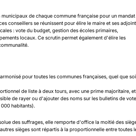
llers municipaux de chaque commune française pour un mandat
 ces conseillers se réunissent pour élire le maire et ses adjoint
ocales : vote du budget, gestion des écoles primaires,
ipements locaux. Ce scrutin permet également d'élire les
rcommunalité.
 harmonisé pour toutes les communes françaises, quel que soi
rtionnel de liste à deux tours, avec une prime majoritaire, et
ossible de rayer ou d'ajouter des noms sur les bulletins de vot
000 habitants).
bsolue des suffrages, elle remporte d'office la moitié des sièg
 autres sièges sont répartis à la proportionnelle entre toutes l