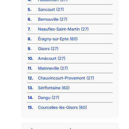
5.
Sancourt (27)
6.
Bernouville (27)
7.
Neaufles-Saint-Martin (27)
8.
Éragny-sur-Epte (60)
9.
Gisors (27)
10.
Amécourt (27)
11.
Mainneville (27)
12.
Chauvincourt-Provemont (27)
13.
Sérifontaine (60)
14.
Dangu (27)
15.
Courcelles-lès-Gisors (60)