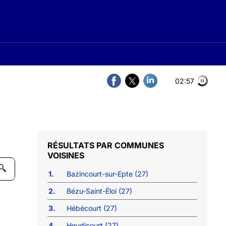
02:56
COMMUNES
VOISINES
1.
Bazincourt-sur-Epte (27)
2.
Bézu-Saint-Éloi (27)
3.
Hébécourt (27)
4.
Heudicourt (27)