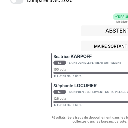
Comparer avec 2020
RÉSU
Mis à jou
ABSTEN
MAIRE SORTANT 
KARPOFF
Beatrice
SE
- SAINT DENIS LE FERMENT AUTREMENT
160 voix
► Détail de la liste
LOCUFIER
Stéphanie
SE
- SAINT-DENIS LE FERMENT, NOTRE VILLAGE
126 voix
► Détail de la liste
Résultats réels issus du dépouillement dans les bu
collectes dans les bureaux de vote.