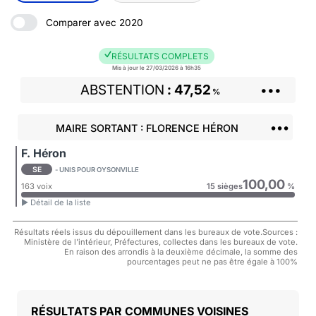
Comparer avec 2020
RÉSULTATS COMPLETS
Mis à jour le 27/03/2026 à 16h35
ABSTENTION
47,52
•••
%
•••
MAIRE SORTANT : FLORENCE HÉRON
F. Héron
SE
- UNIS POUR OYSONVILLE
100,00
163 voix
15 sièges
%
► Détail de la liste
Résultats réels issus du dépouillement dans les bureaux de vote.Sources :
Ministère de l'intérieur, Préfectures, collectes dans les bureaux de vote.
En raison des arrondis à la deuxième décimale, la somme des
pourcentages peut ne pas être égale à 100%
COMMUNES VOISINES