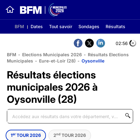
BFM
Dates
Tout savoir
Sondages
Résultats
02:56
BFM
-
Elections Municipales 2026
-
Résultats Elections
Municipales
-
Eure-et-Loir (28)
-
Oysonville
Résultats élections
municipales 2026 à
Oysonville (28)
er
nd
1
TOUR 2026
2
TOUR 2026