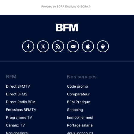
Powered by SORA Elections © SORA.fr
BFM
Nos services
Direct BFMTV
Code promo
Direct BFM2
Comparateur
Direct Radio BFM
BFM Pratique
Émissions BFMTV
Shopping
Programme TV
Immobilier neuf
Canaux TV
Portage salarial
Nos dossiers
Jeux-concours