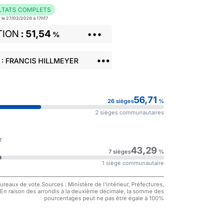
LTATS COMPLETS
r le 27/03/2026 à 17h17
TION
51,54
•••
%
•••
: FRANCIS HILLMEYER
56,71
26 sièges
%
2 sièges communautaires
T
43,29
7 sièges
%
1 siège communautaire
reaux de vote.Sources : Ministère de l'intérieur, Préfectures,
 En raison des arrondis à la deuxième décimale, la somme des
pourcentages peut ne pas être égale à 100%