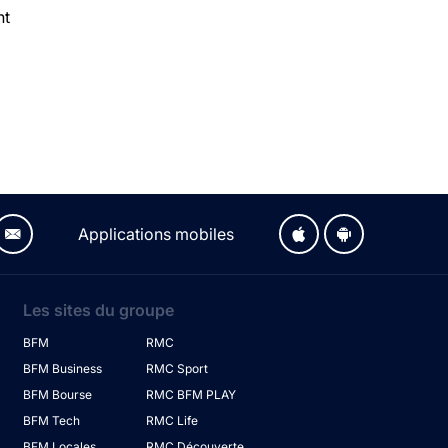
nt
Applications mobiles
Les sites du groupe
BFM
RMC
BFM Business
RMC Sport
BFM Bourse
RMC BFM PLAY
BFM Tech
RMC Life
BFM Locales
RMC Découverte