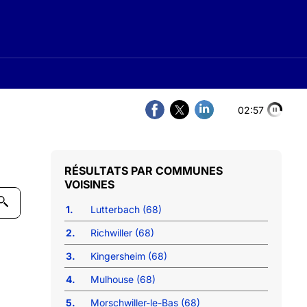
02:56
COMMUNES
VOISINES
1.
Lutterbach (68)
2.
Richwiller (68)
3.
Kingersheim (68)
4.
Mulhouse (68)
5.
Morschwiller-le-Bas (68)