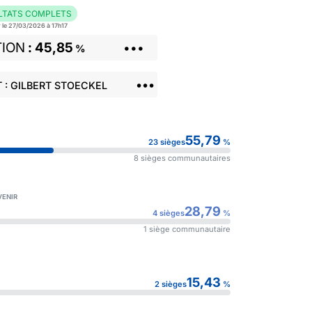
LTATS COMPLETS
r le 27/03/2026 à 17h17
TION
45,85
•••
%
•••
 : GILBERT STOECKEL
55,79
23 sièges
%
8 sièges communautaires
VENIR
28,79
4 sièges
%
1 siège communautaire
15,43
2 sièges
%