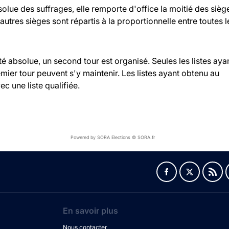
bsolue des suffrages, elle remporte d'office la moitié des sièg
 autres sièges sont répartis à la proportionnelle entre toutes l
ité absolue, un second tour est organisé. Seules les listes aya
ier tour peuvent s'y maintenir. Les listes ayant obtenu au
c une liste qualifiée.
Powered by SORA Elections © SORA.fr
En savoir plus
Nous contacter