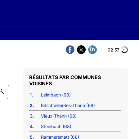
02:56
COMMUNES
VOISINES
1.
Leimbach (68)
2.
Bitschwiller-lès-Thann (68)
3.
Vieux-Thann (68)
4.
Steinbach (68)
5.
Rammersmatt (68)