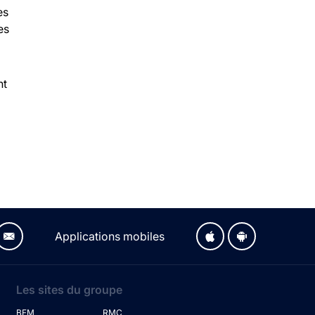
es
es
nt
Applications mobiles
Les sites du groupe
BFM
RMC