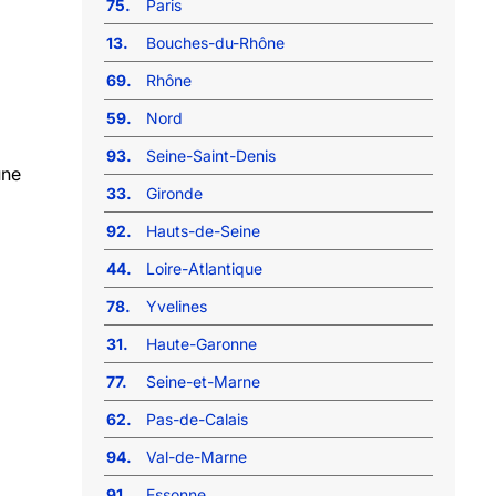
75.
Paris
13.
Bouches-du-Rhône
69.
Rhône
59.
Nord
93.
Seine-Saint-Denis
une
33.
Gironde
92.
Hauts-de-Seine
44.
Loire-Atlantique
78.
Yvelines
31.
Haute-Garonne
77.
Seine-et-Marne
62.
Pas-de-Calais
94.
Val-de-Marne
91.
Essonne