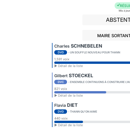
RÉSU
Mis à jou
ABSTEN
MAIRE SORTANT
SCHNEBELEN
Charles
DVD
- UN SOUFFLE NOUVEAU POUR THANN
1,591 voix
► Détail de la liste
STOECKEL
Gilbert
DVC
- ENSEMBLE CONTINUONS À CONSTRUIRE L'A
821 voix
► Détail de la liste
DIET
Flavia
DVD
- THANN QU'ON AIME
440 voix
► Détail de la liste