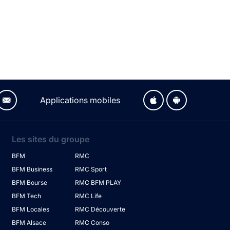
Applications mobiles
Les sites du groupe
BFM
RMC
BFM Business
RMC Sport
BFM Bourse
RMC BFM PLAY
BFM Tech
RMC Life
BFM Locales
RMC Découverte
BFM Alsace
RMC Conso