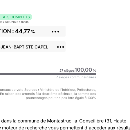
LTATS COMPLETS
r le 27/03/2026 à 16h35
TION
44,77
•••
%
•••
 JEAN-BAPTISTE CAPEL
100,00
27 sièges
%
7 sièges communautaires
reaux de vote.Sources : Ministère de l'intérieur, Préfectures,
 En raison des arrondis à la deuxième décimale, la somme des
pourcentages peut ne pas être égale à 100%
dans la commune de Montastruc-la-Conseillère (31, Haute-
re moteur de recherche vous permettent d'accéder aux résult