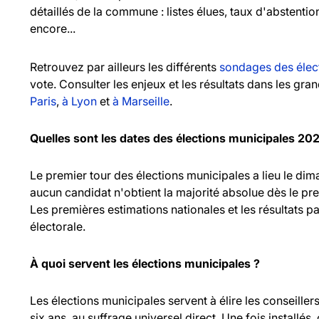
détaillés de la commune : listes élues, taux d'abstentio
encore...
Retrouvez par ailleurs les différents
sondages des élec
vote. Consulter les enjeux et les résultats dans les gr
Paris
,
à Lyon
et
à Marseille
.
Quelles sont les dates des élections municipales 20
Le premier tour des élections municipales a lieu le d
aucun candidat n'obtient la majorité absolue dès le pr
Les premières estimations nationales et les résultats pa
électorale.
À quoi servent les élections municipales ?
Les élections municipales servent à élire les consei
six ans, au suffrage universel direct. Une fois installés,