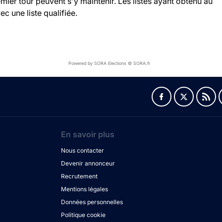
ier tour peuvent s'y maintenir. Les listes ayant obtenu au
c une liste qualifiée.
Powered by SORA Elections © SORA.fr
En savoir plus
Nous contacter
Devenir annonceur
Recrutement
Mentions légales
Données personnelles
Politique cookie