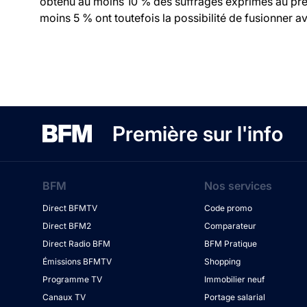
obtenu au moins 10 % des suffrages exprimés au prem
moins 5 % ont toutefois la possibilité de fusionner ave
Première sur l'info
BFM
Nos services
Direct BFMTV
Code promo
Direct BFM2
Comparateur
Direct Radio BFM
BFM Pratique
Émissions BFMTV
Shopping
Programme TV
Immobilier neuf
Canaux TV
Portage salarial