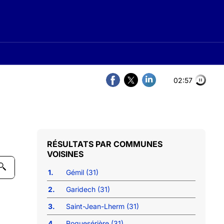
02:57
COMMUNES
VOISINES
1.
Gémil (31)
2.
Garidech (31)
3.
Saint-Jean-Lherm (31)
4.
Roquesérière (31)