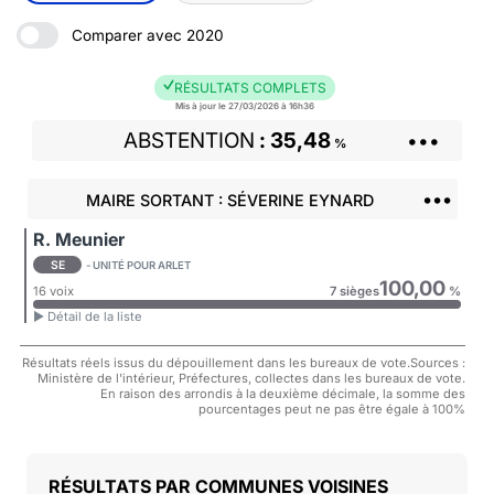
Comparer avec 2020
RÉSULTATS COMPLETS
Mis à jour le 27/03/2026 à 16h36
ABSTENTION
35,48
•••
%
•••
MAIRE SORTANT : SÉVERINE EYNARD
R. Meunier
SE
- UNITÉ POUR ARLET
100,00
16 voix
7 sièges
%
► Détail de la liste
Résultats réels issus du dépouillement dans les bureaux de vote.Sources :
Ministère de l'intérieur, Préfectures, collectes dans les bureaux de vote.
En raison des arrondis à la deuxième décimale, la somme des
pourcentages peut ne pas être égale à 100%
COMMUNES VOISINES