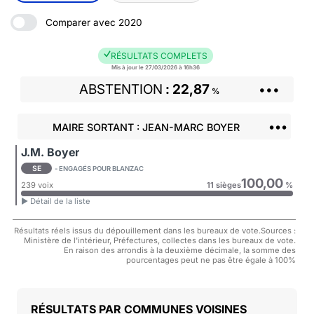
Comparer avec 2020
RÉSULTATS COMPLETS
Mis à jour le 27/03/2026 à 16h36
ABSTENTION
22,87
•••
%
•••
MAIRE SORTANT : JEAN-MARC BOYER
J.M. Boyer
SE
- ENGAGÉS POUR BLANZAC
100,00
239 voix
11 sièges
%
► Détail de la liste
Résultats réels issus du dépouillement dans les bureaux de vote.Sources :
Ministère de l'intérieur, Préfectures, collectes dans les bureaux de vote.
En raison des arrondis à la deuxième décimale, la somme des
pourcentages peut ne pas être égale à 100%
COMMUNES VOISINES