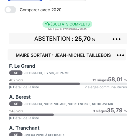
Comparer avec 2020
RÉSULTATS COMPLETS
Mis à jour le 27/03/2026 à 16h35
ABSTENTION
25,70
•••
%
•••
MAIRE SORTANT : JEAN-MICHEL TAILLEBOIS
F. Le Grand
SE
- CHERRUEIX, J'Y VIS, JE L'AIME
58,01
402 voix
12 sièges
%
► Détail de la liste
2 sièges communautaires
A. Berest
SE
- CHERRUEIX, NOTRE VILLAGE, NOTRE ÉNERGIE, NOTRE AVENIR
35,79
248 voix
3 sièges
%
► Détail de la liste
A. Tranchant
SE
- MIEUX VIVRE À CHERRUEIX