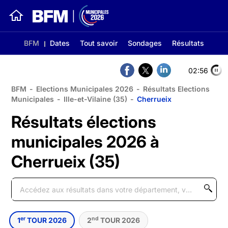
BFM
Dates
Tout savoir
Sondages
Résultats
02:56
BFM
-
Elections Municipales 2026
-
Résultats Elections
Municipales
-
Ille-et-Vilaine (35)
-
Cherrueix
Résultats élections
municipales 2026 à
Cherrueix (35)
er
nd
1
TOUR 2026
2
TOUR 2026