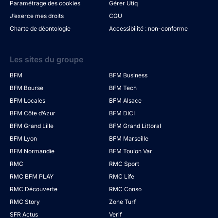
Paramétrage des cookies
Gérer Utiq
J’exerce mes droits
CGU
Charte de déontologie
Accessibilité : non-conforme
Les sites du groupe
BFM
BFM Business
BFM Bourse
BFM Tech
BFM Locales
BFM Alsace
BFM Côte d’Azur
BFM DICI
BFM Grand Lille
BFM Grand Littoral
BFM Lyon
BFM Marseille
BFM Normandie
BFM Toulon Var
RMC
RMC Sport
RMC BFM PLAY
RMC Life
RMC Découverte
RMC Conso
RMC Story
Zone Turf
SFR Actus
Verif