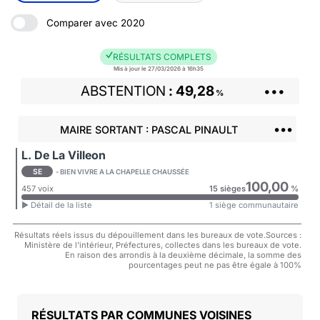
Comparer avec 2020
RÉSULTATS COMPLETS
Mis à jour le 27/03/2026 à 16h35
ABSTENTION
49,28
•••
%
•••
MAIRE SORTANT : PASCAL PINAULT
L. De La Villeon
SE
- BIEN VIVRE A LA CHAPELLE CHAUSSÉE
100,00
457 voix
15 sièges
%
► Détail de la liste
1 siège communautaire
Résultats réels issus du dépouillement dans les bureaux de vote.Sources :
Ministère de l'intérieur, Préfectures, collectes dans les bureaux de vote.
En raison des arrondis à la deuxième décimale, la somme des
pourcentages peut ne pas être égale à 100%
COMMUNES VOISINES