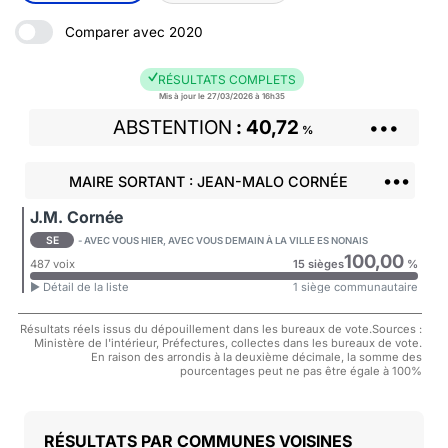
Comparer avec 2020
RÉSULTATS COMPLETS
Mis à jour le 27/03/2026 à 16h35
ABSTENTION
40,72
•••
%
•••
MAIRE SORTANT : JEAN-MALO CORNÉE
J.M. Cornée
SE
- AVEC VOUS HIER, AVEC VOUS DEMAIN À LA VILLE ES NONAIS
100,00
487 voix
15 sièges
%
► Détail de la liste
1 siège communautaire
Résultats réels issus du dépouillement dans les bureaux de vote.Sources :
Ministère de l'intérieur, Préfectures, collectes dans les bureaux de vote.
En raison des arrondis à la deuxième décimale, la somme des
pourcentages peut ne pas être égale à 100%
COMMUNES VOISINES