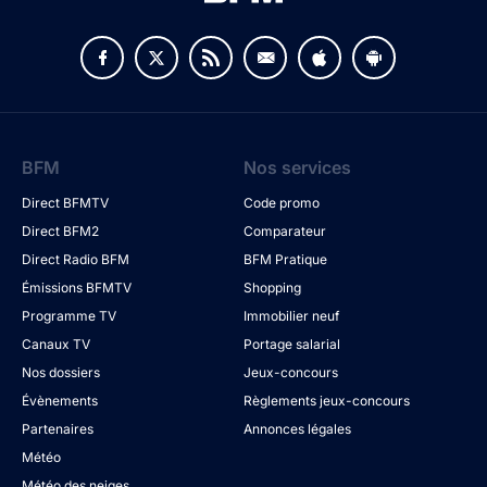
BFM
Nos services
Direct BFMTV
Code promo
Direct BFM2
Comparateur
Direct Radio BFM
BFM Pratique
Émissions BFMTV
Shopping
Programme TV
Immobilier neuf
Canaux TV
Portage salarial
Nos dossiers
Jeux-concours
Évènements
Règlements jeux-concours
Partenaires
Annonces légales
Météo
Météo des neiges