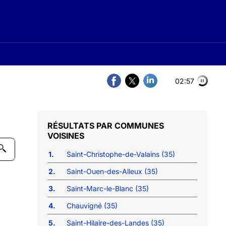
02:56
COMMUNES
VOISINES
1.
Saint-Christophe-de-Valains (35)
2.
Saint-Ouen-des-Alleux (35)
3.
Saint-Marc-le-Blanc (35)
4.
Chauvigné (35)
5.
Saint-Hilaire-des-Landes (35)