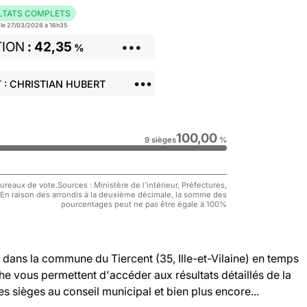
LTATS COMPLETS
r le 27/03/2026 à 16h35
TION
42,35
•••
%
•••
 : CHRISTIAN HUBERT
100,00
9 sièges
%
reaux de vote.Sources : Ministère de l'intérieur, Préfectures,
 En raison des arrondis à la deuxième décimale, la somme des
pourcentages peut ne pas être égale à 100%
dans la commune du Tiercent (35, Ille-et-Vilaine) en temps
che vous permettent d'accéder aux résultats détaillés de la
es sièges au conseil municipal et bien plus encore...