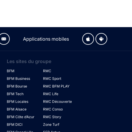
Applications mobiles
Les sites du groupe
BFM
RMC
BFM Business
RMC Sport
BFM Bourse
RMC BFM PLAY
BFM Tech
RMC Life
BFM Locales
RMC Découverte
BFM Alsace
RMC Conso
BFM Côte d’Azur
RMC Story
BFM DICI
Zone Turf