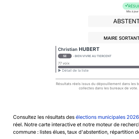
RÉSU
Mis à jou
ABSTEN
MAIRE SORTANT
HUBERT
Christian
SE
- BIEN VIVRE AU TIERCENT
77 voix
► Détail de la liste
Résultats réels issus du dépouillement dans les bu
collectes dans les bureaux de vote.
Consultez les résultats des
élections municipales 2026
réel. Notre carte interactive et notre moteur de recher
commune : listes élues, taux d'abstention, répartition d