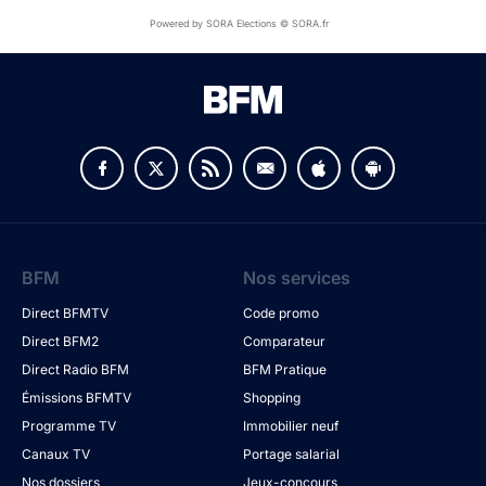
Powered by SORA Elections © SORA.fr
BFM
Nos services
Direct BFMTV
Code promo
Direct BFM2
Comparateur
Direct Radio BFM
BFM Pratique
Émissions BFMTV
Shopping
Programme TV
Immobilier neuf
Canaux TV
Portage salarial
Nos dossiers
Jeux-concours