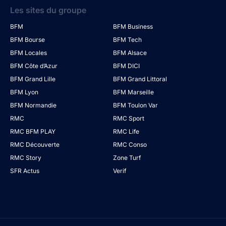
Les sites du groupe
BFM
BFM Business
BFM Bourse
BFM Tech
BFM Locales
BFM Alsace
BFM Côte d’Azur
BFM DICI
BFM Grand Lille
BFM Grand Littoral
BFM Lyon
BFM Marseille
BFM Normandie
BFM Toulon Var
RMC
RMC Sport
RMC BFM PLAY
RMC Life
RMC Découverte
RMC Conso
RMC Story
Zone Turf
SFR Actus
Verif