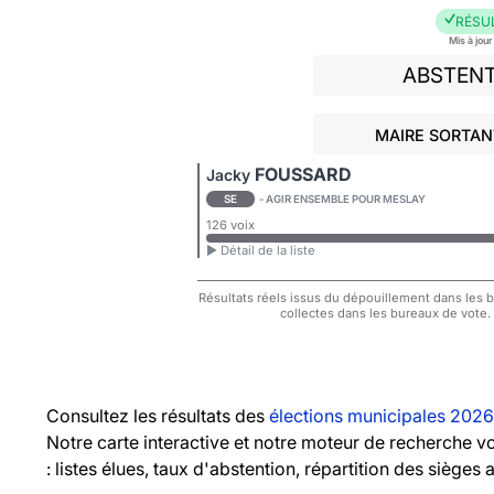
RÉSU
Mis à jou
ABSTEN
MAIRE SORTAN
FOUSSARD
Jacky
SE
- AGIR ENSEMBLE POUR MESLAY
126 voix
► Détail de la liste
Résultats réels issus du dépouillement dans les bu
collectes dans les bureaux de vote.
Consultez les résultats des
élections municipales 2026
Notre carte interactive et notre moteur de recherche 
: listes élues, taux d'abstention, répartition des sièges 