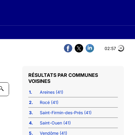
02:57
COMMUNES
VOISINES
1.
Areines (41)
2.
Rocé (41)
3.
Saint-Firmin-des-Prés (41)
4.
Saint-Ouen (41)
5.
Vendôme (41)