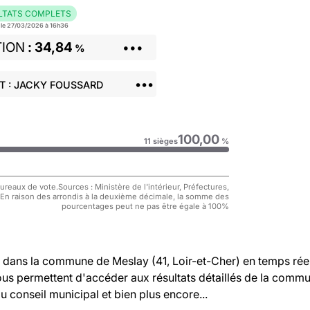
LTATS COMPLETS
r le 27/03/2026 à 16h36
TION
34,84
•••
%
•••
T : JACKY FOUSSARD
100,00
11 sièges
%
reaux de vote.Sources : Ministère de l'intérieur, Préfectures,
 En raison des arrondis à la deuxième décimale, la somme des
pourcentages peut ne pas être égale à 100%
dans la commune de Meslay (41, Loir-et-Cher) en temps réel
vous permettent d'accéder aux résultats détaillés de la comm
au conseil municipal et bien plus encore...