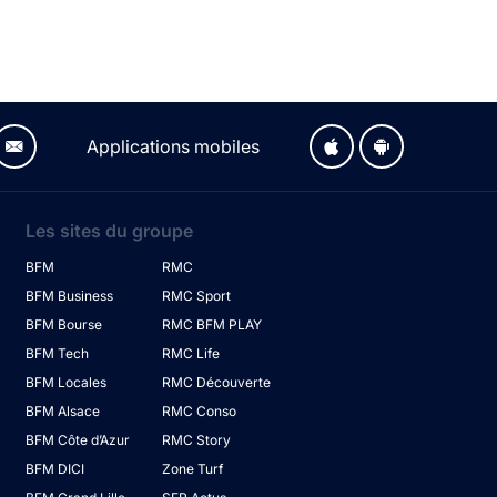
Applications mobiles
Les sites du groupe
BFM
RMC
BFM Business
RMC Sport
BFM Bourse
RMC BFM PLAY
BFM Tech
RMC Life
BFM Locales
RMC Découverte
BFM Alsace
RMC Conso
BFM Côte d’Azur
RMC Story
BFM DICI
Zone Turf