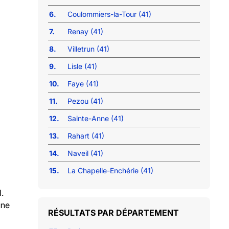
6.
Coulommiers-la-Tour (41)
7.
Renay (41)
8.
Villetrun (41)
9.
Lisle (41)
10.
Faye (41)
11.
Pezou (41)
12.
Sainte-Anne (41)
13.
Rahart (41)
14.
Naveil (41)
15.
La Chapelle-Enchérie (41)
.
une
RÉSULTATS PAR DÉPARTEMENT