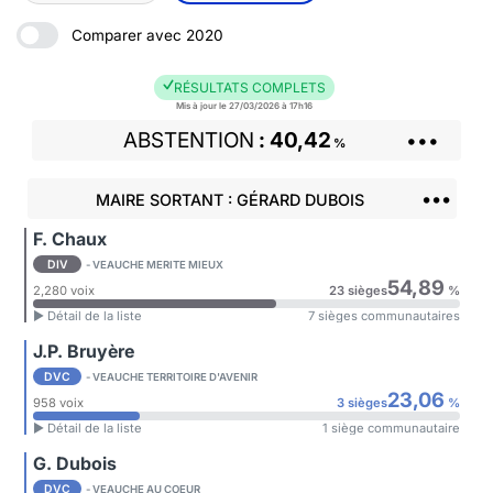
Comparer avec 2020
RÉSULTATS COMPLETS
Mis à jour le 27/03/2026 à 17h16
ABSTENTION
40,42
•••
%
•••
MAIRE SORTANT : GÉRARD DUBOIS
F. Chaux
DIV
- VEAUCHE MERITE MIEUX
54,89
2,280 voix
23 sièges
%
► Détail de la liste
7 sièges communautaires
J.P. Bruyère
DVC
- VEAUCHE TERRITOIRE D'AVENIR
23,06
958 voix
3 sièges
%
► Détail de la liste
1 siège communautaire
G. Dubois
DVC
- VEAUCHE AU COEUR