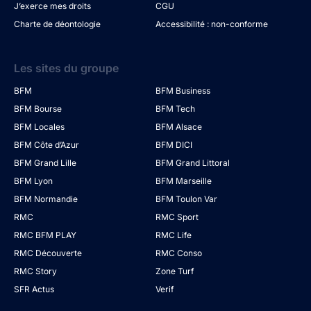
J’exerce mes droits
CGU
Charte de déontologie
Accessibilité : non-conforme
Les sites du groupe
BFM
BFM Business
BFM Bourse
BFM Tech
BFM Locales
BFM Alsace
BFM Côte d’Azur
BFM DICI
BFM Grand Lille
BFM Grand Littoral
BFM Lyon
BFM Marseille
BFM Normandie
BFM Toulon Var
RMC
RMC Sport
RMC BFM PLAY
RMC Life
RMC Découverte
RMC Conso
RMC Story
Zone Turf
SFR Actus
Verif