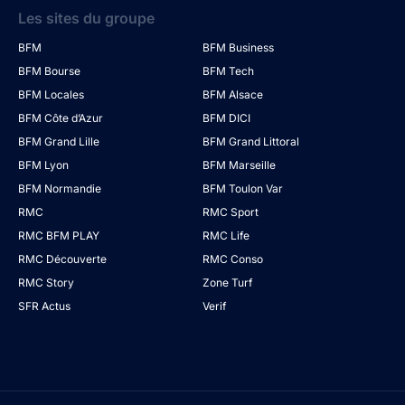
Les sites du groupe
BFM
BFM Business
BFM Bourse
BFM Tech
BFM Locales
BFM Alsace
BFM Côte d’Azur
BFM DICI
BFM Grand Lille
BFM Grand Littoral
BFM Lyon
BFM Marseille
BFM Normandie
BFM Toulon Var
RMC
RMC Sport
RMC BFM PLAY
RMC Life
RMC Découverte
RMC Conso
RMC Story
Zone Turf
SFR Actus
Verif