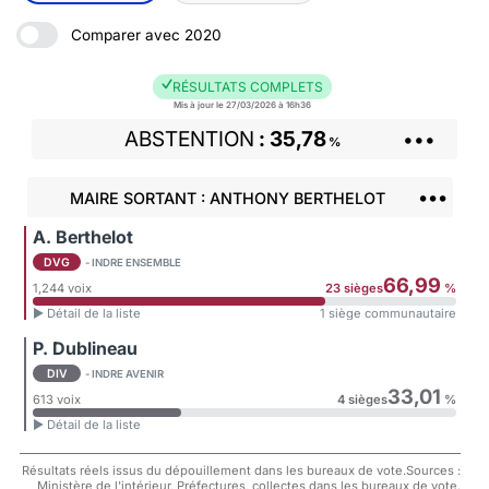
Comparer avec 2020
RÉSULTATS COMPLETS
Mis à jour le 27/03/2026 à 16h36
ABSTENTION
35,78
•••
%
•••
MAIRE SORTANT : ANTHONY BERTHELOT
A. Berthelot
DVG
- INDRE ENSEMBLE
66,99
1,244 voix
23 sièges
%
► Détail de la liste
1 siège communautaire
P. Dublineau
DIV
- INDRE AVENIR
33,01
613 voix
4 sièges
%
► Détail de la liste
Résultats réels issus du dépouillement dans les bureaux de vote.Sources :
Ministère de l'intérieur, Préfectures, collectes dans les bureaux de vote.