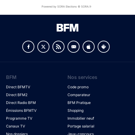
Powered by SORA Elections © SORA.fr
BFM
Nos services
Direct BFMTV
Code promo
Direct BFM2
Comparateur
Direct Radio BFM
BFM Pratique
Émissions BFMTV
Shopping
Programme TV
Immobilier neuf
Canaux TV
Portage salarial
Nos dossiers
Jeux-concours