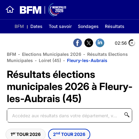
BFM
Dates
Tout savoir
Sondages
Résultats
02:56
BFM
-
Elections Municipales 2026
-
Résultats Elections
Municipales
-
Loiret (45)
-
Fleury-les-Aubrais
Résultats élections
municipales 2026 à Fleury-
les-Aubrais (45)
er
nd
1
TOUR 2026
2
TOUR 2026