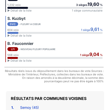
19,60
1,232 voix
3 sièges
%
► Détail de la liste
1 siège communautaire
S. Kuzbyt
DVC
- FLEURY A COEUR
9,61
604 voix
1 siège
%
► Détail de la liste
B. Fauconnier
LFI
- NOUVEAU FLEURY POPULAIRE
9,04
568 voix
1 siège
%
► Détail de la liste
Résultats réels issus du dépouillement dans les bureaux de vote.Sources :
Ministère de l'intérieur, Préfectures, collectes dans les bureaux de vote.
En raison des arrondis à la deuxième décimale, la somme des
pourcentages peut ne pas être égale à 100%
COMMUNES VOISINES
1.
Semoy (45)