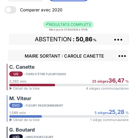
Comparer avec 2020
RÉSULTATS COMPLETS
Mis à jour le 27/03/2026 à 17h16
ABSTENTION
50,86
•••
%
•••
MAIRE SORTANT : CAROLE CANETTE
C. Canette
UG
- FIERS D'ÊTRE FLEURYSSOIS
36,47
2,292 voix
25 sièges
%
► Détail de la liste
4 sièges communautaires
M. Viteur
DVC
- FLEURY PASSIONNEMENT
25,28
1,589 voix
5 sièges
%
► Détail de la liste
1 siège communautaire
G. Boutard
UXD
- UNIS POUR FLEURY