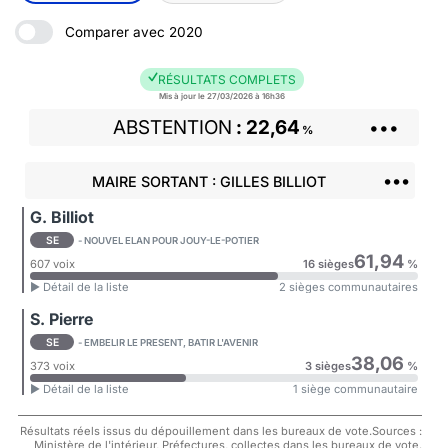
Comparer avec 2020
RÉSULTATS COMPLETS
Mis à jour le 27/03/2026 à 16h36
ABSTENTION
22,64
•••
%
•••
MAIRE SORTANT : GILLES BILLIOT
G. Billiot
SE
- NOUVEL ELAN POUR JOUY-LE-POTIER
61,94
607 voix
16 sièges
%
► Détail de la liste
2 sièges communautaires
S. Pierre
SE
- EMBELIR LE PRESENT, BATIR L'AVENIR
38,06
373 voix
3 sièges
%
► Détail de la liste
1 siège communautaire
Résultats réels issus du dépouillement dans les bureaux de vote.Sources :
Ministère de l'intérieur, Préfectures, collectes dans les bureaux de vote.