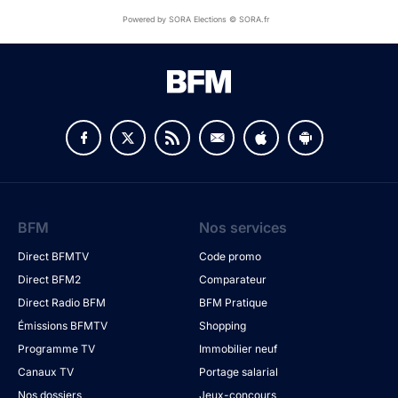
Powered by SORA Elections © SORA.fr
BFM
Nos services
Direct BFMTV
Code promo
Direct BFM2
Comparateur
Direct Radio BFM
BFM Pratique
Émissions BFMTV
Shopping
Programme TV
Immobilier neuf
Canaux TV
Portage salarial
Nos dossiers
Jeux-concours