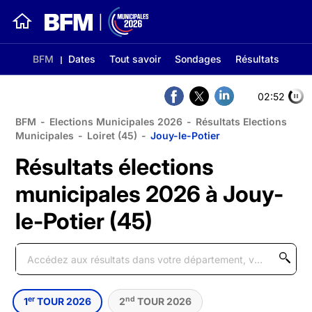
BFM
Dates
Tout savoir
Sondages
Résultats
02:51
BFM
-
Elections Municipales 2026
-
Résultats Elections
Municipales
-
Loiret (45)
-
Jouy-le-Potier
Résultats élections
municipales 2026 à Jouy-
le-Potier (45)
er
nd
1
TOUR 2026
2
TOUR 2026