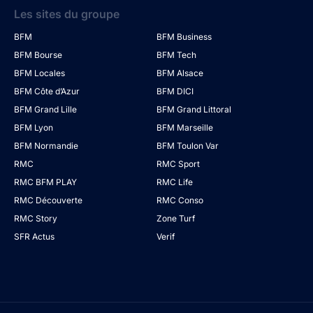
Les sites du groupe
BFM
BFM Business
BFM Bourse
BFM Tech
BFM Locales
BFM Alsace
BFM Côte d’Azur
BFM DICI
BFM Grand Lille
BFM Grand Littoral
BFM Lyon
BFM Marseille
BFM Normandie
BFM Toulon Var
RMC
RMC Sport
RMC BFM PLAY
RMC Life
RMC Découverte
RMC Conso
RMC Story
Zone Turf
SFR Actus
Verif