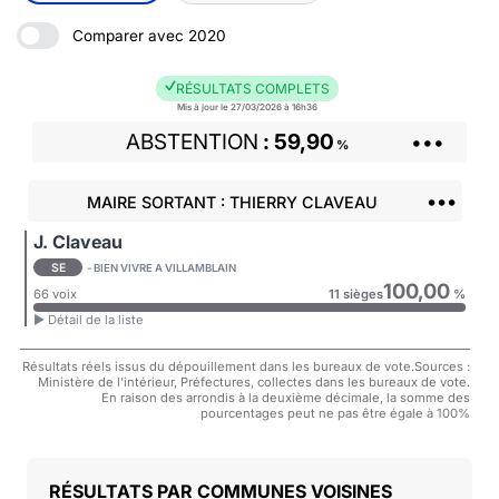
Comparer avec 2020
RÉSULTATS COMPLETS
Mis à jour le 27/03/2026 à 16h36
ABSTENTION
59,90
•••
%
•••
MAIRE SORTANT : THIERRY CLAVEAU
J. Claveau
SE
- BIEN VIVRE A VILLAMBLAIN
100,00
66 voix
11 sièges
%
► Détail de la liste
Résultats réels issus du dépouillement dans les bureaux de vote.Sources :
Ministère de l'intérieur, Préfectures, collectes dans les bureaux de vote.
En raison des arrondis à la deuxième décimale, la somme des
pourcentages peut ne pas être égale à 100%
COMMUNES VOISINES