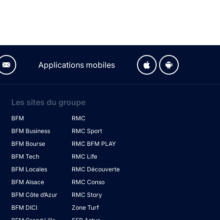
Applications mobiles
Les sites du groupe
BFM
RMC
BFM Business
RMC Sport
BFM Bourse
RMC BFM PLAY
BFM Tech
RMC Life
BFM Locales
RMC Découverte
BFM Alsace
RMC Conso
BFM Côte d’Azur
RMC Story
BFM DICI
Zone Turf