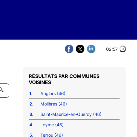
02:56
COMMUNES
VOISINES
1.
Anglars (46)
2.
Molières (46)
3.
Saint-Maurice-en-Quercy (46)
4.
Leyme (46)
5.
Terrou (46)