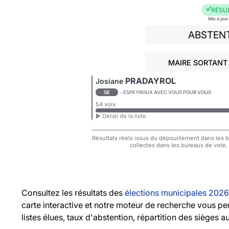
RÉSU
Mis à jou
ABSTEN
MAIRE SORTANT 
PRADAYROL
Josiane
SE
- ESPEYROUX AVEC VOUS POUR VOUS
54 voix
► Détail de la liste
Résultats réels issus du dépouillement dans les bu
collectes dans les bureaux de vote.
Consultez les résultats des
élections municipales 2026
carte interactive et notre moteur de recherche vous pe
listes élues, taux d'abstention, répartition des sièges a