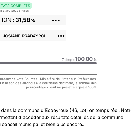
LTATS COMPLETS
r le 27/03/2026 à 16h36
TION
31,58
•••
%
•••
: JOSIANE PRADAYROL
100,00
7 sièges
%
reaux de vote.Sources : Ministère de l'intérieur, Préfectures,
 En raison des arrondis à la deuxième décimale, la somme des
pourcentages peut ne pas être égale à 100%
dans la commune d'Espeyroux (46, Lot) en temps réel. Notr
rmettent d'accéder aux résultats détaillés de la commune :
u conseil municipal et bien plus encore...