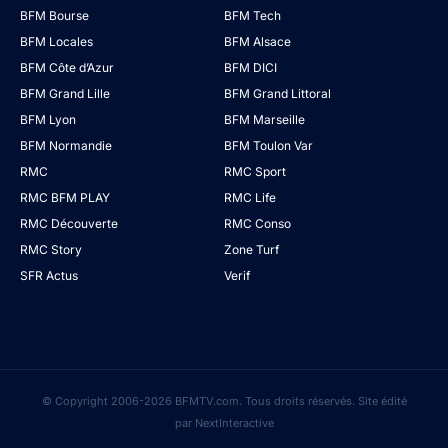
BFM Bourse
BFM Tech
BFM Locales
BFM Alsace
BFM Côte d’Azur
BFM DICI
BFM Grand Lille
BFM Grand Littoral
BFM Lyon
BFM Marseille
BFM Normandie
BFM Toulon Var
RMC
RMC Sport
RMC BFM PLAY
RMC Life
RMC Découverte
RMC Conso
RMC Story
Zone Turf
SFR Actus
Verif
© Copyright 2006-2026 BFMTV.com. Tous droits réservés. Site édité
par NextInteractive