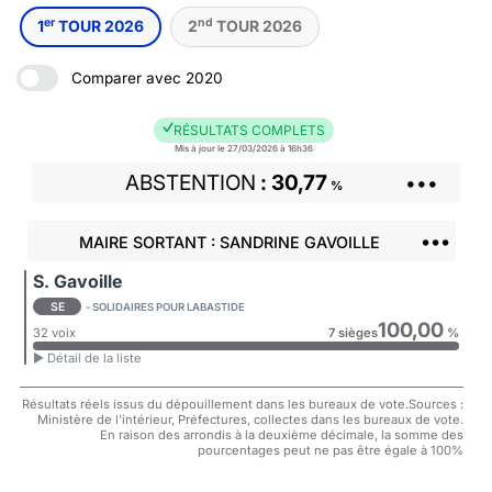
er
nd
1
TOUR 2026
2
TOUR 2026
Comparer avec 2020
RÉSULTATS COMPLETS
Mis à jour le 27/03/2026 à 16h36
ABSTENTION
30,77
•••
%
•••
MAIRE SORTANT : SANDRINE GAVOILLE
S. Gavoille
SE
- SOLIDAIRES POUR LABASTIDE
100,00
32 voix
7 sièges
%
► Détail de la liste
Résultats réels issus du dépouillement dans les bureaux de vote.Sources :
Ministère de l'intérieur, Préfectures, collectes dans les bureaux de vote.
En raison des arrondis à la deuxième décimale, la somme des
pourcentages peut ne pas être égale à 100%