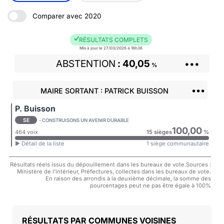
Comparer avec 2020
RÉSULTATS COMPLETS
Mis à jour le 27/03/2026 à 16h36
ABSTENTION
40,05
•••
%
•••
MAIRE SORTANT : PATRICK BUISSON
P. Buisson
SE
- CONSTRUISONS UN AVENIR DURABLE
100,00
464 voix
15 sièges
%
► Détail de la liste
1 siège communautaire
Résultats réels issus du dépouillement dans les bureaux de vote.Sources :
Ministère de l'intérieur, Préfectures, collectes dans les bureaux de vote.
En raison des arrondis à la deuxième décimale, la somme des
pourcentages peut ne pas être égale à 100%
COMMUNES VOISINES