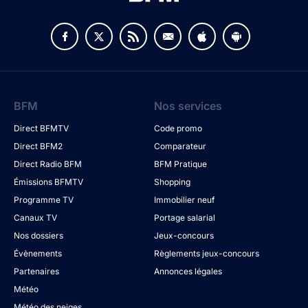
BFM
Nos services
Direct BFMTV
Code promo
Direct BFM2
Comparateur
Direct Radio BFM
BFM Pratique
Émissions BFMTV
Shopping
Programme TV
Immobilier neuf
Canaux TV
Portage salarial
Nos dossiers
Jeux-concours
Évènements
Règlements jeux-concours
Partenaires
Annonces légales
Météo
Météo des neiges