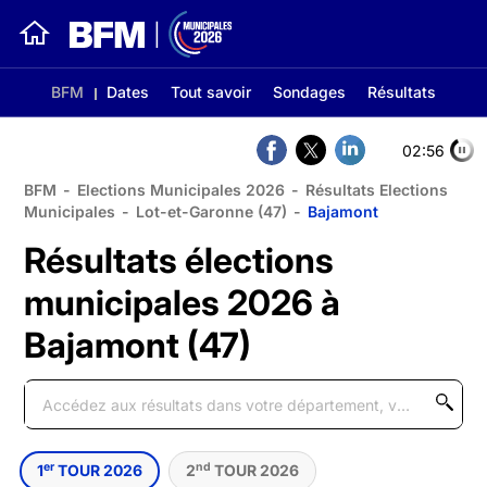
BFM
Dates
Tout savoir
Sondages
Résultats
02:56
BFM
-
Elections Municipales 2026
-
Résultats Elections
Municipales
-
Lot-et-Garonne (47)
-
Bajamont
Résultats élections
municipales 2026 à
Bajamont (47)
er
nd
1
TOUR 2026
2
TOUR 2026