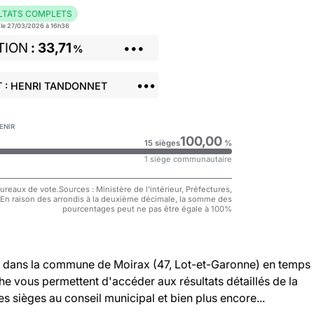
LTATS COMPLETS
r le 27/03/2026 à 16h36
TION
33,71
•••
%
•••
 : HENRI TANDONNET
ENIR
100,00
15 sièges
%
1 siège communautaire
reaux de vote.Sources : Ministère de l'intérieur, Préfectures,
 En raison des arrondis à la deuxième décimale, la somme des
pourcentages peut ne pas être égale à 100%
dans la commune de Moirax (47, Lot-et-Garonne) en temps
che vous permettent d'accéder aux résultats détaillés de la
es sièges au conseil municipal et bien plus encore...