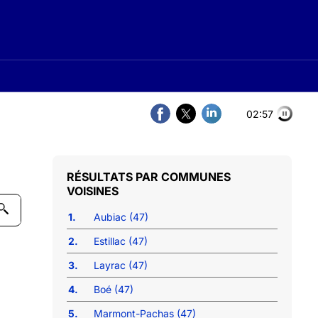
02:56
COMMUNES
VOISINES
1.
Aubiac (47)
2.
Estillac (47)
3.
Layrac (47)
4.
Boé (47)
5.
Marmont-Pachas (47)