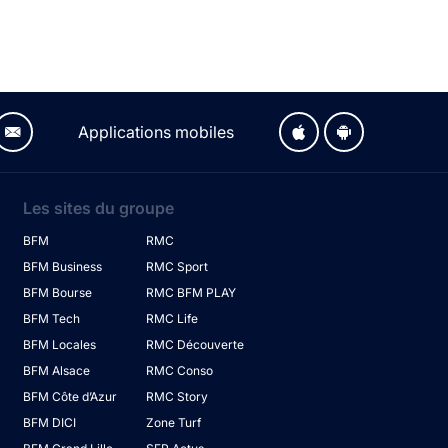
Applications mobiles
Les sites du groupe
BFM
RMC
BFM Business
RMC Sport
BFM Bourse
RMC BFM PLAY
BFM Tech
RMC Life
BFM Locales
RMC Découverte
BFM Alsace
RMC Conso
BFM Côte d’Azur
RMC Story
BFM DICI
Zone Turf