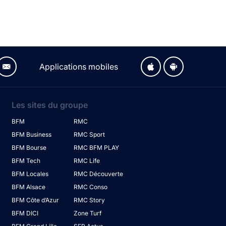
Applications mobiles
Les sites du groupe
BFM
RMC
BFM Business
RMC Sport
BFM Bourse
RMC BFM PLAY
BFM Tech
RMC Life
BFM Locales
RMC Découverte
BFM Alsace
RMC Conso
BFM Côte d’Azur
RMC Story
BFM DICI
Zone Turf