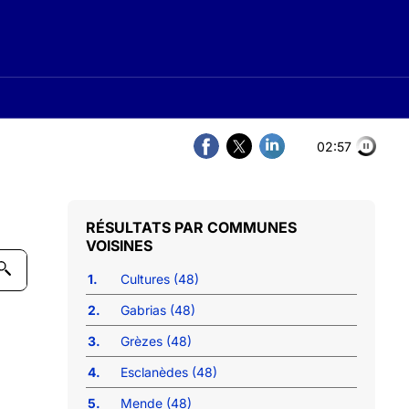
02:57
COMMUNES
VOISINES
1.
Cultures (48)
2.
Gabrias (48)
3.
Grèzes (48)
4.
Esclanèdes (48)
5.
Mende (48)