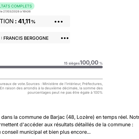
LTATS COMPLETS
r le 27/03/2026 à 16h36
TION
41,11
•••
%
•••
 : FRANCIS BERGOGNE
100,00
15 sièges
%
reaux de vote.Sources : Ministère de l'intérieur, Préfectures,
 En raison des arrondis à la deuxième décimale, la somme des
pourcentages peut ne pas être égale à 100%
dans la commune de Barjac (48, Lozère) en temps réel. Not
rmettent d'accéder aux résultats détaillés de la commune :
u conseil municipal et bien plus encore...