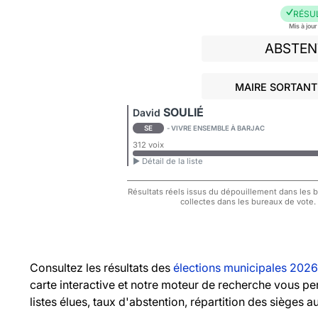
RÉSU
Mis à jou
ABSTEN
MAIRE SORTANT
SOULIÉ
David
SE
- VIVRE ENSEMBLE À BARJAC
312 voix
► Détail de la liste
Résultats réels issus du dépouillement dans les bu
collectes dans les bureaux de vote.
Consultez les résultats des
élections municipales 2026
carte interactive et notre moteur de recherche vous pe
listes élues, taux d'abstention, répartition des sièges a