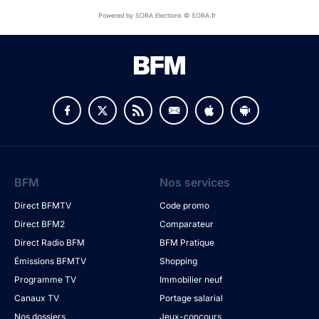
Powered by SORA Elections © SORA.fr
BFM
Nos services
Direct BFMTV
Code promo
Direct BFM2
Comparateur
Direct Radio BFM
BFM Pratique
Émissions BFMTV
Shopping
Programme TV
Immobilier neuf
Canaux TV
Portage salarial
Nos dossiers
Jeux-concours