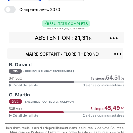
Comparer avec 2020
RÉSULTATS COMPLETS
Mis à jour le 27/03/2026 à 16h36
ABSTENTION
21,31
•••
%
•••
MAIRE SORTANT : FLORE THEROND
B. Durand
DIV
- UNIS POUR FLORAC TROIS RIVIERES
54,51
641 voix
18 sièges
%
► Détail de la liste
8 sièges communautaires
G. Martin
DVG
- ENSEMBLE POUR LE BIEN COMMUN
45,49
535 voix
5 sièges
%
► Détail de la liste
2 sièges communautaires
Résultats réels issus du dépouillement dans les bureaux de vote.Sources :
Ministère de l'intérieur, Préfectures, collectes dans les bureaux de vote.