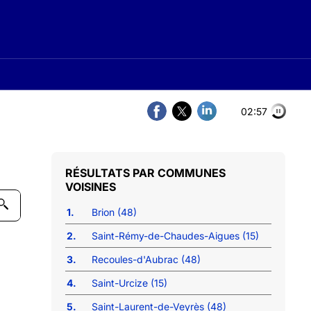
02:56
COMMUNES
VOISINES
1.
Brion (48)
2.
Saint-Rémy-de-Chaudes-Aigues (15)
3.
Recoules-d'Aubrac (48)
4.
Saint-Urcize (15)
5.
Saint-Laurent-de-Veyrès (48)