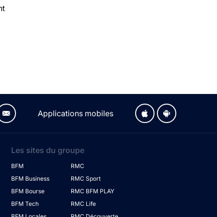
nt
Applications mobiles
Les sites du groupe
BFM
RMC
BFM Business
RMC Sport
BFM Bourse
RMC BFM PLAY
BFM Tech
RMC Life
BFM Locales
RMC Découverte