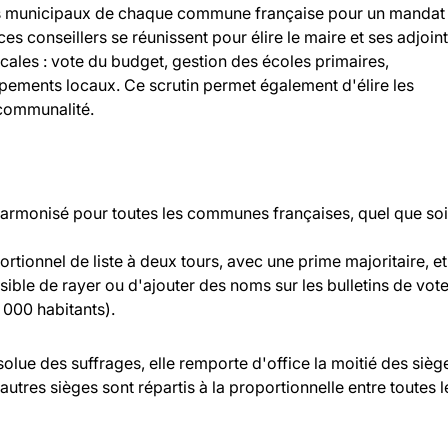
llers municipaux de chaque commune française pour un mandat
 ces conseillers se réunissent pour élire le maire et ses adjoint
ocales : vote du budget, gestion des écoles primaires,
ipements locaux. Ce scrutin permet également d'élire les
rcommunalité.
 harmonisé pour toutes les communes françaises, quel que soi
rtionnel de liste à deux tours, avec une prime majoritaire, et
ossible de rayer ou d'ajouter des noms sur les bulletins de vot
000 habitants).
bsolue des suffrages, elle remporte d'office la moitié des sièg
 autres sièges sont répartis à la proportionnelle entre toutes l