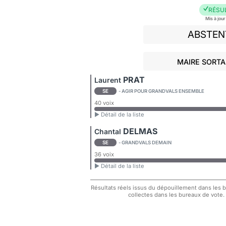
RÉSU
Mis à jou
ABSTEN
MAIRE SORTA
PRAT
Laurent
SE
- AGIR POUR GRANDVALS ENSEMBLE
40 voix
► Détail de la liste
DELMAS
Chantal
SE
- GRANDVALS DEMAIN
36 voix
► Détail de la liste
Résultats réels issus du dépouillement dans les bu
collectes dans les bureaux de vote.