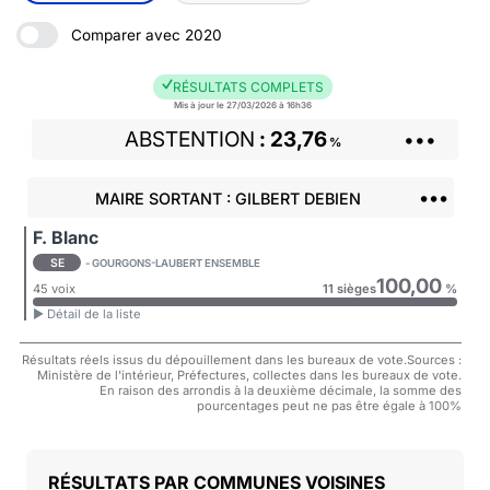
Comparer avec 2020
RÉSULTATS COMPLETS
Mis à jour le 27/03/2026 à 16h36
ABSTENTION
23,76
•••
%
•••
MAIRE SORTANT : GILBERT DEBIEN
F. Blanc
SE
- GOURGONS-LAUBERT ENSEMBLE
100,00
45 voix
11 sièges
%
► Détail de la liste
Résultats réels issus du dépouillement dans les bureaux de vote.Sources :
Ministère de l'intérieur, Préfectures, collectes dans les bureaux de vote.
En raison des arrondis à la deuxième décimale, la somme des
pourcentages peut ne pas être égale à 100%
COMMUNES VOISINES