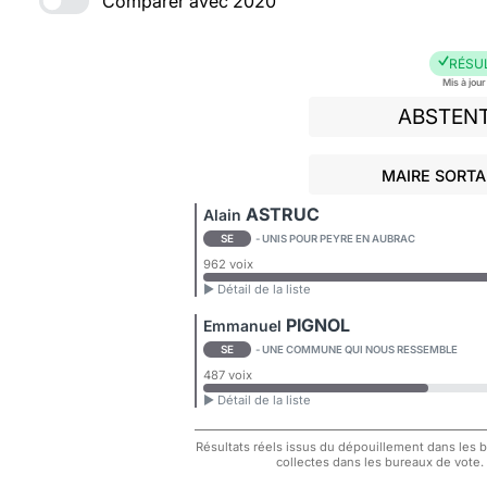
Comparer avec 2020
RÉSU
Mis à jou
ABSTEN
MAIRE SORTA
ASTRUC
Alain
SE
- UNIS POUR PEYRE EN AUBRAC
962 voix
► Détail de la liste
PIGNOL
Emmanuel
SE
- UNE COMMUNE QUI NOUS RESSEMBLE
487 voix
► Détail de la liste
Résultats réels issus du dépouillement dans les bu
collectes dans les bureaux de vote.