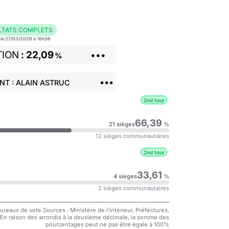
LTATS COMPLETS
r le 27/03/2026 à 16h36
TION
22,09
•••
%
•••
NT : ALAIN ASTRUC
2nd tour
66,39
21 sièges
%
12 sièges communautaires
2nd tour
33,61
4 sièges
%
2 sièges communautaires
reaux de vote.Sources : Ministère de l'intérieur, Préfectures,
 En raison des arrondis à la deuxième décimale, la somme des
pourcentages peut ne pas être égale à 100%