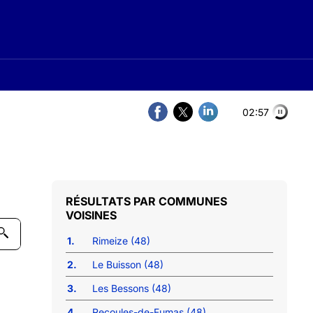
02:56
COMMUNES
VOISINES
1.
Rimeize (48)
2.
Le Buisson (48)
3.
Les Bessons (48)
4.
Recoules-de-Fumas (48)