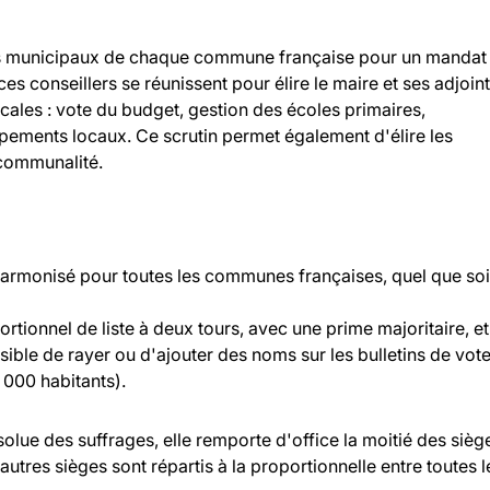
llers municipaux de chaque commune française pour un mandat
 ces conseillers se réunissent pour élire le maire et ses adjoint
ocales : vote du budget, gestion des écoles primaires,
ipements locaux. Ce scrutin permet également d'élire les
rcommunalité.
 harmonisé pour toutes les communes françaises, quel que soi
rtionnel de liste à deux tours, avec une prime majoritaire, et
ossible de rayer ou d'ajouter des noms sur les bulletins de vot
000 habitants).
bsolue des suffrages, elle remporte d'office la moitié des sièg
 autres sièges sont répartis à la proportionnelle entre toutes l