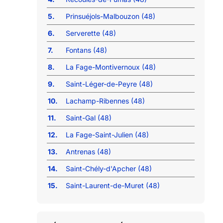
5.
Prinsuéjols-Malbouzon (48)
6.
Serverette (48)
7.
Fontans (48)
8.
La Fage-Montivernoux (48)
9.
Saint-Léger-de-Peyre (48)
10.
Lachamp-Ribennes (48)
11.
Saint-Gal (48)
12.
La Fage-Saint-Julien (48)
13.
Antrenas (48)
14.
Saint-Chély-d'Apcher (48)
15.
Saint-Laurent-de-Muret (48)