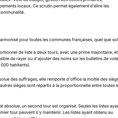
ipements locaux. Ce scrutin permet également d'élire les
rcommunalité.
 harmonisé pour toutes les communes françaises, quel que soi
rtionnel de liste à deux tours, avec une prime majoritaire, et
ossible de rayer ou d'ajouter des noms sur les bulletins de vot
000 habitants).
bsolue des suffrages, elle remporte d'office la moitié des sièg
 autres sièges sont répartis à la proportionnelle entre toutes l
ité absolue, un second tour est organisé. Seules les listes aya
ier tour peuvent s'y maintenir. Les listes ayant obtenu au