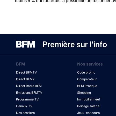
moins 5 % ont toutefois la possibilité de fusionner ave
Première sur l'info
BFM
Nos services
Direct BFMTV
Code promo
Direct BFM2
Comparateur
Direct Radio BFM
BFM Pratique
Émissions BFMTV
Shopping
Programme TV
Immobilier neuf
Canaux TV
Portage salarial
Nos dossiers
Jeux-concours