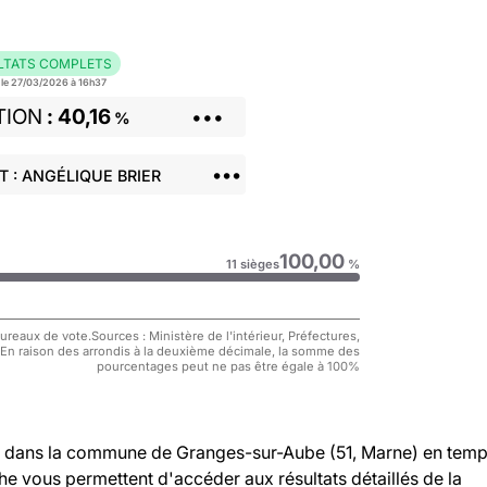
LTATS COMPLETS
r le 27/03/2026 à 16h37
TION
40,16
•••
%
•••
 : ANGÉLIQUE BRIER
100,00
11 sièges
%
reaux de vote.Sources : Ministère de l'intérieur, Préfectures,
 En raison des arrondis à la deuxième décimale, la somme des
pourcentages peut ne pas être égale à 100%
dans la commune de Granges-sur-Aube (51, Marne) en tem
che vous permettent d'accéder aux résultats détaillés de la