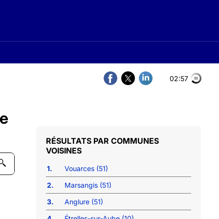
02:56
be
COMMUNES
VOISINES
1.
Vouarces (51)
2.
Marsangis (51)
3.
Anglure (51)
4.
Étrelles-sur-Aube (10)