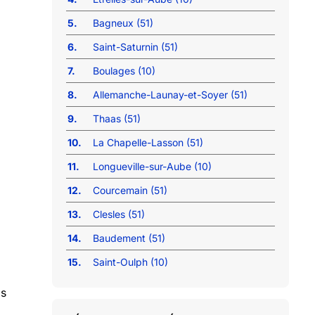
5.
Bagneux (51)
6.
Saint-Saturnin (51)
7.
Boulages (10)
8.
Allemanche-Launay-et-Soyer (51)
9.
Thaas (51)
10.
La Chapelle-Lasson (51)
11.
Longueville-sur-Aube (10)
12.
Courcemain (51)
13.
Clesles (51)
14.
Baudement (51)
15.
Saint-Oulph (10)
ps