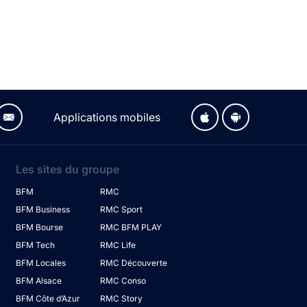
Applications mobiles
Les sites du groupe
BFM
RMC
BFM Business
RMC Sport
BFM Bourse
RMC BFM PLAY
BFM Tech
RMC Life
BFM Locales
RMC Découverte
BFM Alsace
RMC Conso
BFM Côte d’Azur
RMC Story