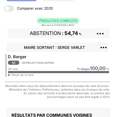
Comparer avec 2020
RÉSULTATS COMPLETS
Mis à jour le 27/03/2026 à 16h37
ABSTENTION
54,74
•••
%
•••
MAIRE SORTANT : SERGE VARLET
D. Berger
SE
- UN PROJET POUR LINTHES
100,00
29 voix
11 sièges
%
► Détail de la liste
Résultats réels issus du dépouillement dans les bureaux de vote.Sources :
Ministère de l'intérieur, Préfectures, collectes dans les bureaux de vote.
En raison des arrondis à la deuxième décimale, la somme des
pourcentages peut ne pas être égale à 100%
COMMUNES VOISINES