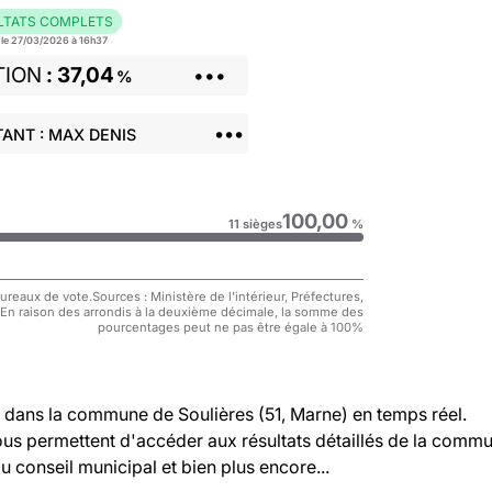
LTATS COMPLETS
r le 27/03/2026 à 16h37
TION
37,04
•••
%
•••
ANT : MAX DENIS
100,00
11 sièges
%
reaux de vote.Sources : Ministère de l'intérieur, Préfectures,
 En raison des arrondis à la deuxième décimale, la somme des
pourcentages peut ne pas être égale à 100%
dans la commune de Soulières (51, Marne) en temps réel.
vous permettent d'accéder aux résultats détaillés de la comm
au conseil municipal et bien plus encore...