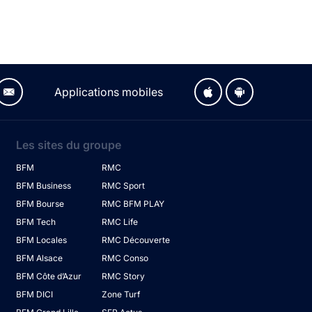
Applications mobiles
Les sites du groupe
BFM
RMC
BFM Business
RMC Sport
BFM Bourse
RMC BFM PLAY
BFM Tech
RMC Life
BFM Locales
RMC Découverte
BFM Alsace
RMC Conso
BFM Côte d’Azur
RMC Story
BFM DICI
Zone Turf