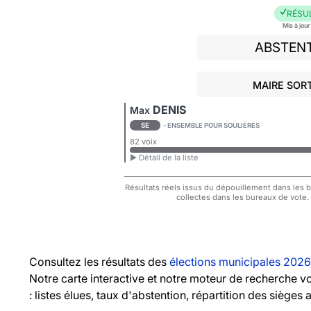
RÉSU
Mis à jou
ABSTEN
MAIRE SORT
DENIS
Max
SE
- ENSEMBLE POUR SOULIÈRES
82 voix
► Détail de la liste
Résultats réels issus du dépouillement dans les bu
collectes dans les bureaux de vote.
Consultez les résultats des
élections municipales 2026
Notre carte interactive et notre moteur de recherche 
: listes élues, taux d'abstention, répartition des sièges 