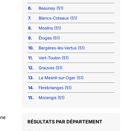
6.
Beaunay (51)
7.
Blancs-Coteaux (51)
8.
Moslins (51)
9.
Étoges (51)
10.
Bergères-lès-Vertus (51)
11.
Vert-Toulon (51)
12.
Grauves (51)
13.
Le Mesnil-sur-Oger (51)
14.
Fèrebrianges (51)
15.
Morangis (51)
une
RÉSULTATS PAR DÉPARTEMENT