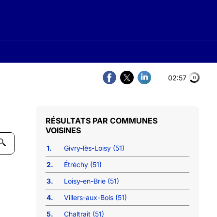
02:56
COMMUNES
VOISINES
1.
Givry-lès-Loisy (51)
2.
Étréchy (51)
3.
Loisy-en-Brie (51)
4.
Villers-aux-Bois (51)
5.
Chaltrait (51)