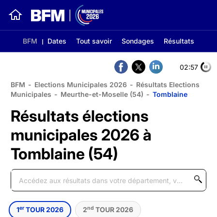
BFM
Dates
Tout savoir
Sondages
Résultats
02:56
BFM
-
Elections Municipales 2026
-
Résultats Elections
Municipales
-
Meurthe-et-Moselle (54)
-
Tomblaine
Résultats élections
municipales 2026 à
Tomblaine (54)
er
nd
1
TOUR 2026
2
TOUR 2026