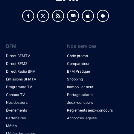
BFM
Nos services
Direct BFMTV
Code promo
Direct BFM2
Comparateur
Direct Radio BFM
BFM Pratique
Émissions BFMTV
Shopping
Programme TV
Immobilier neuf
Canaux TV
Portage salarial
Nos dossiers
Jeux-concours
Évènements
Règlements jeux-concours
Partenaires
Annonces légales
Météo
Météo des neiges