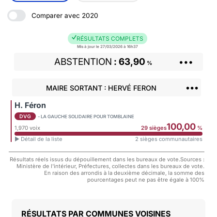
Comparer avec 2020
RÉSULTATS COMPLETS
Mis à jour le 27/03/2026 à 16h37
ABSTENTION
63,90
•••
%
•••
MAIRE SORTANT : HERVÉ FERON
H. Féron
DVG
- LA GAUCHE SOLIDAIRE POUR TOMBLAINE
100,00
1,970 voix
29 sièges
%
► Détail de la liste
2 sièges communautaires
Résultats réels issus du dépouillement dans les bureaux de vote.Sources :
Ministère de l'intérieur, Préfectures, collectes dans les bureaux de vote.
En raison des arrondis à la deuxième décimale, la somme des
pourcentages peut ne pas être égale à 100%
COMMUNES VOISINES