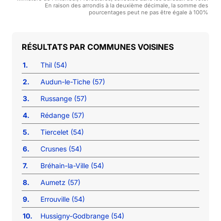
En raison des arrondis à la deuxième décimale, la somme des
pourcentages peut ne pas être égale à 100%
COMMUNES VOISINES
1.
Thil (54)
2.
Audun-le-Tiche (57)
3.
Russange (57)
4.
Rédange (57)
5.
Tiercelet (54)
6.
Crusnes (54)
7.
Bréhain-la-Ville (54)
8.
Aumetz (57)
9.
Errouville (54)
10.
Hussigny-Godbrange (54)