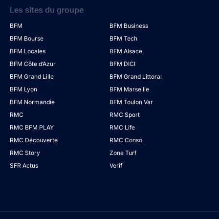
Les sites du groupe
BFM
BFM Business
BFM Bourse
BFM Tech
BFM Locales
BFM Alsace
BFM Côte d’Azur
BFM DICI
BFM Grand Lille
BFM Grand Littoral
BFM Lyon
BFM Marseille
BFM Normandie
BFM Toulon Var
RMC
RMC Sport
RMC BFM PLAY
RMC Life
RMC Découverte
RMC Conso
RMC Story
Zone Turf
SFR Actus
Verif