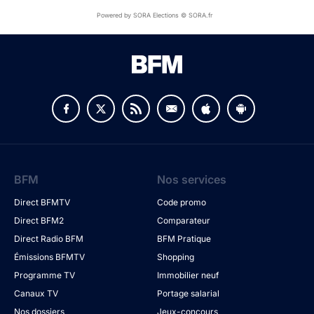
Powered by SORA Elections © SORA.fr
BFM
Nos services
Direct BFMTV
Code promo
Direct BFM2
Comparateur
Direct Radio BFM
BFM Pratique
Émissions BFMTV
Shopping
Programme TV
Immobilier neuf
Canaux TV
Portage salarial
Nos dossiers
Jeux-concours