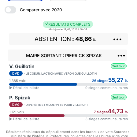
Comparer avec 2020
RÉSULTATS COMPLETS
Mis à jour le 27/03/2026 à 16h37
ABSTENTION
48,66
•••
%
•••
MAIRE SORTANT : PIERRICK SPIZAK
V. Guillotin
2nd tour
DVD
- LE COEUR, L'ACTION AVEC VERONIQUE GUILLOTIN
55,27
1,385 voix
26 sièges
%
► Détail de la liste
9 sièges communautaires
P. Spizak
2nd tour
DVG
- DIVERSITE ET MODERNITE POUR VILLERUPT
44,73
1,121 voix
7 sièges
%
► Détail de la liste
3 sièges communautaires
Résultats réels issus du dépouillement dans les bureaux de vote.Sources :
Ministère de l'intérieur, Préfectures, collectes dans les bureaux de vote.