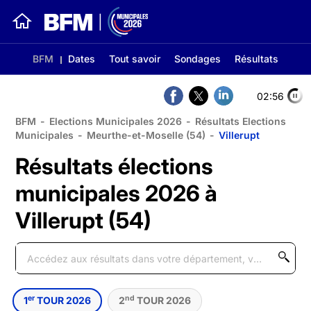
BFM
Dates
Tout savoir
Sondages
Résultats
02:56
BFM
-
Elections Municipales 2026
-
Résultats Elections
Municipales
-
Meurthe-et-Moselle (54)
-
Villerupt
Résultats élections
municipales 2026 à
Villerupt (54)
er
nd
1
TOUR 2026
2
TOUR 2026