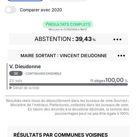
Comparer avec 2020
RÉSULTATS COMPLETS
Mis à jour le 27/03/2026 à 16h37
ABSTENTION
39,43
•••
%
•••
MAIRE SORTANT : VINCENT DIEUDONNE
V. Dieudonne
SE
- CONTINUONS ENSEMBLE
100,00
211 voix
11 sièges
%
► Détail de la liste
Résultats réels issus du dépouillement dans les bureaux de vote.Sources :
Ministère de l'intérieur, Préfectures, collectes dans les bureaux de vote.
En raison des arrondis à la deuxième décimale, la somme des
pourcentages peut ne pas être égale à 100%
COMMUNES VOISINES