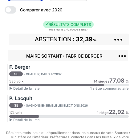
Comparer avec 2020
RÉSULTATS COMPLETS
Mis à jour le 27/03/2026 à 16h37
ABSTENTION
32,39
•••
%
•••
MAIRE SORTANT : FABRICE BERGER
F. Berger
SE
- CHALLUY, CAP SUR 2032
77,08
585 voix
14 sièges
%
► Détail de la liste
1 siège communautaire
P. Lacquit
SE
- GAGNONS ENSEMBLE LES ELECTIONS 2026
22,92
174 voix
1 siège
%
► Détail de la liste
Résultats réels issus du dépouillement dans les bureaux de vote.Sources :
Ministère de l'intérieur, Préfectures, collectes dans les bureaux de vote.