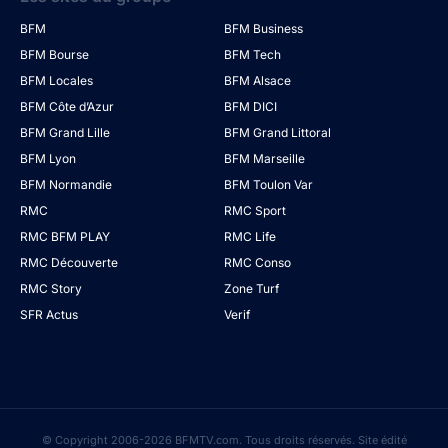
BFM
BFM Business
BFM Bourse
BFM Tech
BFM Locales
BFM Alsace
BFM Côte d’Azur
BFM DICI
BFM Grand Lille
BFM Grand Littoral
BFM Lyon
BFM Marseille
BFM Normandie
BFM Toulon Var
RMC
RMC Sport
RMC BFM PLAY
RMC Life
RMC Découverte
RMC Conso
RMC Story
Zone Turf
SFR Actus
Verif
© Copyright 2006-2026 BFMTV.com. Tous droits réservés. Site édité