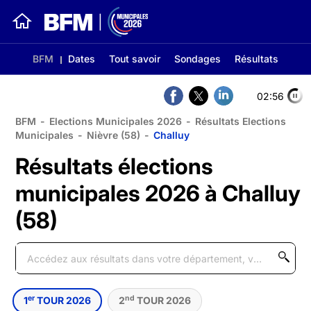
BFM
Dates
Tout savoir
Sondages
Résultats
02:56
BFM
-
Elections Municipales 2026
-
Résultats Elections
Municipales
-
Nièvre (58)
-
Challuy
Résultats élections
municipales 2026 à Challuy
(58)
er
nd
1
TOUR 2026
2
TOUR 2026