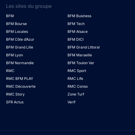
Les sites du groupe
BFM
BFM Business
BFM Bourse
BFM Tech
BFM Locales
BFM Alsace
BFM Côte d’Azur
BFM DICI
BFM Grand Lille
BFM Grand Littoral
BFM Lyon
BFM Marseille
BFM Normandie
BFM Toulon Var
RMC
RMC Sport
RMC BFM PLAY
RMC Life
RMC Découverte
RMC Conso
RMC Story
Zone Turf
SFR Actus
Verif