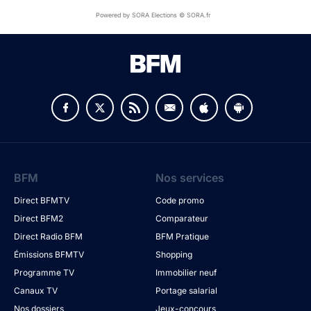
Powered by SORA Elections © SORA.fr
BFM
Nos services
Direct BFMTV
Code promo
Direct BFM2
Comparateur
Direct Radio BFM
BFM Pratique
Émissions BFMTV
Shopping
Programme TV
Immobilier neuf
Canaux TV
Portage salarial
Nos dossiers
Jeux-concours