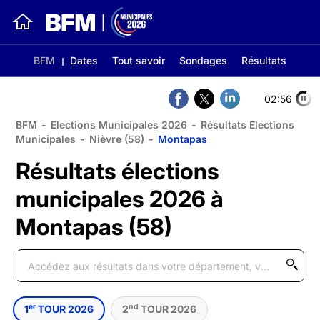
BFM
Dates
Tout savoir
Sondages
Résultats
02:56
BFM
-
Elections Municipales 2026
-
Résultats Elections
Municipales
-
Nièvre (58)
-
Montapas
Résultats élections
municipales 2026 à
Montapas (58)
er
nd
1
TOUR 2026
2
TOUR 2026