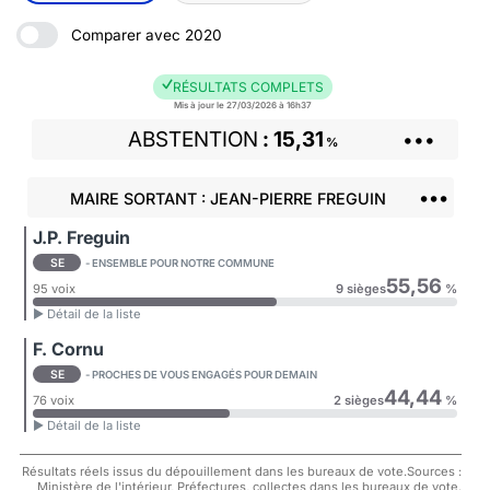
Comparer avec 2020
RÉSULTATS COMPLETS
Mis à jour le 27/03/2026 à 16h37
ABSTENTION
15,31
•••
%
•••
MAIRE SORTANT : JEAN-PIERRE FREGUIN
J.P. Freguin
SE
- ENSEMBLE POUR NOTRE COMMUNE
55,56
95 voix
9 sièges
%
► Détail de la liste
F. Cornu
SE
- PROCHES DE VOUS ENGAGÉS POUR DEMAIN
44,44
76 voix
2 sièges
%
► Détail de la liste
Résultats réels issus du dépouillement dans les bureaux de vote.Sources :
Ministère de l'intérieur, Préfectures, collectes dans les bureaux de vote.