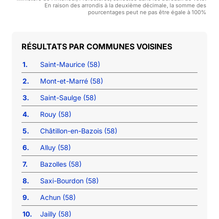
En raison des arrondis à la deuxième décimale, la somme des
pourcentages peut ne pas être égale à 100%
COMMUNES VOISINES
1.
Saint-Maurice (58)
2.
Mont-et-Marré (58)
3.
Saint-Saulge (58)
4.
Rouy (58)
5.
Châtillon-en-Bazois (58)
6.
Alluy (58)
7.
Bazolles (58)
8.
Saxi-Bourdon (58)
9.
Achun (58)
10.
Jailly (58)