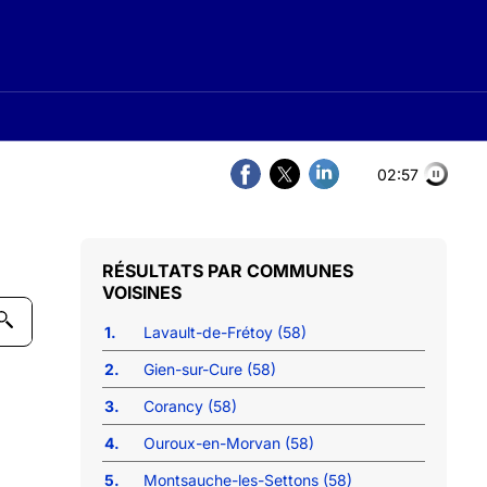
02:56
COMMUNES
VOISINES
1.
Lavault-de-Frétoy (58)
2.
Gien-sur-Cure (58)
3.
Corancy (58)
4.
Ouroux-en-Morvan (58)
5.
Montsauche-les-Settons (58)