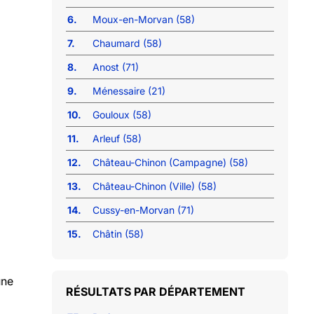
6.
Moux-en-Morvan (58)
7.
Chaumard (58)
8.
Anost (71)
9.
Ménessaire (21)
10.
Gouloux (58)
11.
Arleuf (58)
12.
Château-Chinon (Campagne) (58)
13.
Château-Chinon (Ville) (58)
14.
Cussy-en-Morvan (71)
15.
Châtin (58)
une
RÉSULTATS PAR DÉPARTEMENT