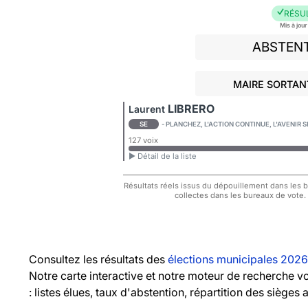
RÉSU
Mis à jou
ABSTEN
MAIRE SORTANT
LIBRERO
Laurent
SE
- PLANCHEZ, L'ACTION CONTINUE, L'AVENIR
127 voix
► Détail de la liste
Résultats réels issus du dépouillement dans les bu
collectes dans les bureaux de vote.
Consultez les résultats des
élections municipales 2026
Notre carte interactive et notre moteur de recherche 
: listes élues, taux d'abstention, répartition des sièges 