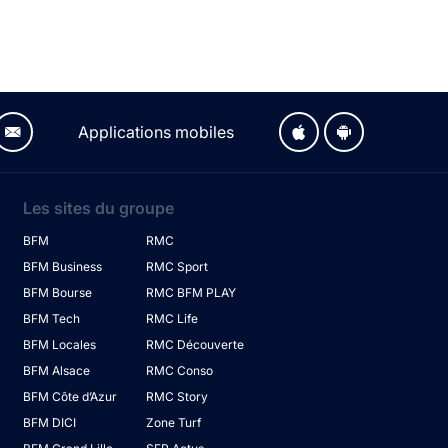
Applications mobiles
Les sites du groupe
BFM
RMC
BFM Business
RMC Sport
BFM Bourse
RMC BFM PLAY
BFM Tech
RMC Life
BFM Locales
RMC Découverte
BFM Alsace
RMC Conso
BFM Côte d’Azur
RMC Story
BFM DICI
Zone Turf