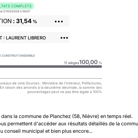
LTATS COMPLETS
r le 27/03/2026 à 16h37
TION
31,54
•••
%
•••
 : LAURENT LIBRERO
 SE CONSTRUIT ENSEMBLE
100,00
11 sièges
%
reaux de vote.Sources : Ministère de l'intérieur, Préfectures,
 En raison des arrondis à la deuxième décimale, la somme des
pourcentages peut ne pas être égale à 100%
dans la commune de Planchez (58, Nièvre) en temps réel.
vous permettent d'accéder aux résultats détaillés de la comm
au conseil municipal et bien plus encore...